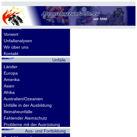
Allgemeines
Startseite
Vorwort
Unfallanalysen
Wir über uns
Kontakt
Unfälle
Länder
Europa
Amerika
Asien
Afrika
Australien/Ozeanien
Unfälle in der Ausbildung
Beinaheunfälle
Fehlender Atemschutz
Probleme mit der Ausrüstung
Aus- und Fortbildung