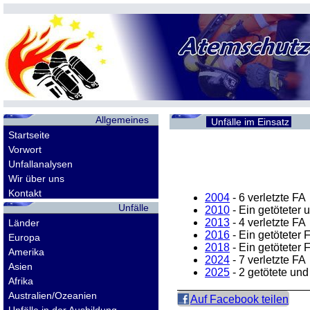
Allgemeines
Unfälle im Einsatz
Startseite
Vorwort
Unfallanalysen
Wir über uns
Kontakt
2004
- 6 verletzte
FA
Unfälle
2010
- Ein getöteter 
2013
- 4 verletzte
FA
Länder
2016
- Ein getöteter
Europa
2018
- Ein getöteter
Amerika
2024
- 7 verletzte
FA
Asien
2025
- 2 getötete und
Afrika
Australien/Ozeanien
Auf Facebook teilen