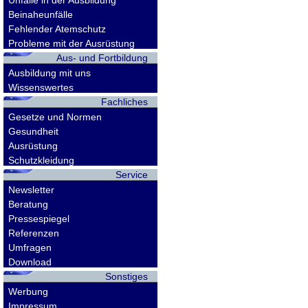
Unfälle in der Ausbildung
Beinaheunfälle
Fehlender Atemschutz
Probleme mit der Ausrüstung
Aus- und Fortbildung
Ausbildung mit uns
Wissenswertes
Fachliches
Gesetze und Normen
Gesundheit
Ausrüstung
Schutzkleidung
Service
Newsletter
Beratung
Pressespiegel
Referenzen
Umfragen
Download
Sonstiges
Werbung
Impressum