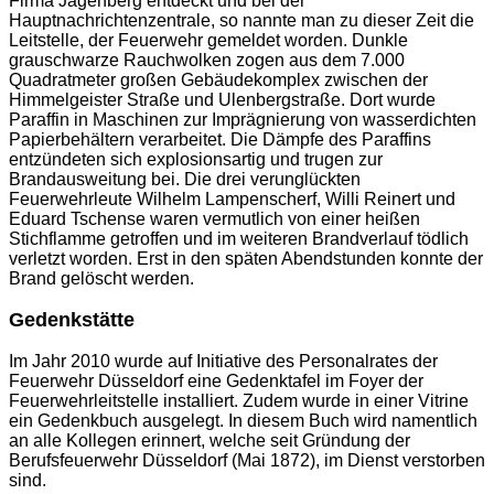
Firma Jagenberg entdeckt und bei der
Hauptnachrichtenzentrale, so nannte man zu dieser Zeit die
Leitstelle, der Feuerwehr gemeldet worden. Dunkle
grauschwarze Rauchwolken zogen aus dem 7.000
Quadratmeter großen Gebäudekomplex zwischen der
Himmelgeister Straße und Ulenbergstraße. Dort wurde
Paraffin in Maschinen zur Imprägnierung von wasserdichten
Papierbehältern verarbeitet. Die Dämpfe des Paraffins
entzündeten sich explosionsartig und trugen zur
Brandausweitung bei. Die drei verunglückten
Feuerwehrleute Wilhelm Lampenscherf, Willi Reinert und
Eduard Tschense waren vermutlich von einer heißen
Stichflamme getroffen und im weiteren Brandverlauf tödlich
verletzt worden. Erst in den späten Abendstunden konnte der
Brand gelöscht werden.
Gedenkstätte
Im Jahr 2010 wurde auf Initiative des Personalrates der
Feuerwehr Düsseldorf eine Gedenktafel im Foyer der
Feuerwehrleitstelle installiert. Zudem wurde in einer Vitrine
ein Gedenkbuch ausgelegt. In diesem Buch wird namentlich
an alle Kollegen erinnert, welche seit Gründung der
Berufsfeuerwehr Düsseldorf (Mai 1872), im Dienst verstorben
sind.