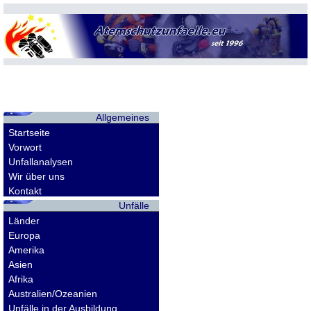
Allgemeines
Startseite
Vorwort
Unfallanalysen
Wir über uns
Kontakt
Unfälle
Länder
Europa
Amerika
Asien
Afrika
Australien/Ozeanien
Unfälle in der Ausbildung