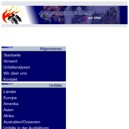
Allgemeines
Startseite
Vorwort
Unfallanalysen
Wir über uns
Kontakt
Unfälle
Länder
Europa
Amerika
Asien
Afrika
Australien/Ozeanien
Unfälle in der Ausbildung