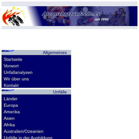
Allgemeines
Startseite
Vorwort
Unfallanalysen
Wir über uns
Kontakt
Unfälle
Länder
Europa
Amerika
Asien
Afrika
Australien/Ozeanien
Unfälle in der Ausbildung