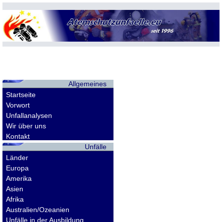
Allgemeines
Startseite
Vorwort
Unfallanalysen
Wir über uns
Kontakt
Unfälle
Länder
Europa
Amerika
Asien
Afrika
Australien/Ozeanien
Unfälle in der Ausbildung