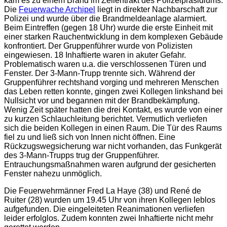
kam es zu einem Brand im Zellentrakt des Polizeipräsidiums.
Die
Feuerwache Archipel
liegt in direkter Nachbarschaft zur
Polizei und wurde über die Brandmeldeanlage alarmiert.
Beim Eintreffen (gegen 18 Uhr) wurde die erste Einheit mit
einer starken Rauchentwicklung in dem komplexen Gebäude
konfrontiert. Der Gruppenführer wurde von Polizisten
eingewiesen. 18 Inhaftierte waren in akuter Gefahr.
Problematisch waren u.a. die verschlossenen Türen und
Fenster. Der 3-Mann-Trupp trennte sich. Während der
Gruppenführer rechtshand vorging und mehreren Menschen
das Leben retten konnte, gingen zwei Kollegen linkshand bei
Nullsicht vor und begannen mit der Brandbekämpfung.
Wenig Zeit später hatten die drei Kontakt, es wurde von einer
zu kurzen Schlauchleitung berichtet. Vermutlich verliefen
sich die beiden Kollegen in einen Raum. Die Tür des Raums
fiel zu und ließ sich von Innen nicht öffnen. Eine
Rückzugswegsicherung war nicht vorhanden, das Funkgerät
des 3-Mann-Trupps trug der Gruppenführer.
Entrauchungsmaßnahmen waren aufgrund der gesicherten
Fenster nahezu unmöglich.
Die Feuerwehrmänner Fred La Haye (38) und René de
Ruiter (28) wurden um 19.45 Uhr von ihren Kollegen leblos
aufgefunden. Die eingeleiteten Reanimationen verliefen
leider erfolglos. Zudem konnten zwei Inhaftierte nicht mehr