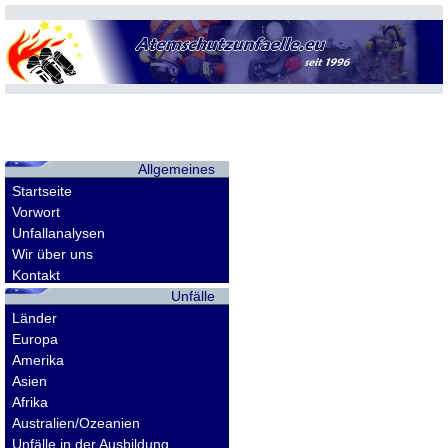
Allgemeines
Startseite
Vorwort
Unfallanalysen
Wir über uns
Kontakt
Unfälle
Länder
Europa
Amerika
Asien
Afrika
Australien/Ozeanien
Unfälle in der Ausbildung