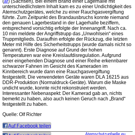
(
ar
) (Sachsen). Bei einem Brand einer Lagerhalle mit
unterschiedlichstem Inhalt kam es zu einer Undichtigkeit des
Atemschutzgerätes, welche zu einer Rauchgasvergiftung
führte. Zum Zeitpunkt des Brandausbruchs konnte niemand
den genauen Lagerbestand in der Lagerhalle beziffern,
entsprechend vorsichtig erfolgte der Innenangriff. Nach ca.
10 min meldete der Angriffstrupp das „Unwohlsein“ eines
Truppmitglieds. Daraufhin erfolgte der Rückzug, die letzten
Meter mit Hilfe des Sicherheitstrupps (wurde damals nicht so
genannt). Erste Diagnose auf Grund der hohen
Temperaturen war eine Kreislaufdisregulation. Aufgrund
einer eingehenden Diagnose und einer Reihe erkennbarer
schwarzer Fahnen im Gesicht des Kameraden im
Kinnbereich wurde dann eine Rauchgasvergiftung
festgestellt. Die verwendeten Geräte waren DLA 16215 aus
DDR-Produktion (Normaldruck-Geräte). Warum die Maske
undicht wurde, konnte nicht rekonstruiert werden.
Interessanter Nebenaspekt: Der Kamerad gab an, nichts
bemerkt zu haben, also auch keinen Geruch nach „Brand“
festgestellt zu haben.
Quelle: Olf Richter
Auf Facebook teilen
Atemschutzunfaelle.eu