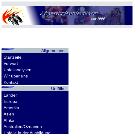
Allgemeines
Startseite
Vorwort
Unfallanalysen
Wir über uns
Kontakt
Unfälle
Länder
Europa
Amerika
Asien
Afrika
Australien/Ozeanien
Unfälle in der Ausbildung