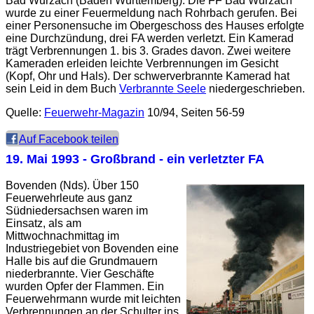
Bad Wurzach (Baden Württemberg). Die FF Bad Wurzach
wurde zu einer Feuermeldung nach Rohrbach gerufen. Bei
einer Personensuche im Obergeschoss des Hauses erfolgte
eine Durchzündung, drei FA werden verletzt. Ein Kamerad
trägt Verbrennungen 1. bis 3. Grades davon. Zwei weitere
Kameraden erleiden leichte Verbrennungen im Gesicht
(Kopf, Ohr und Hals). Der schwerverbrannte Kamerad hat
sein Leid in dem Buch
Verbrannte Seele
niedergeschrieben.
Quelle:
Feuerwehr-Magazin
10/94, Seiten 56-59
Auf Facebook teilen
19. Mai 1993
- Großbrand - ein verletzter FA
Bovenden (Nds). Über 150
Feuerwehrleute aus ganz
Südniedersachsen waren im
Einsatz, als am
Mittwochnachmittag im
Industriegebiet von Bovenden eine
Halle bis auf die Grundmauern
niederbrannte. Vier Geschäfte
wurden Opfer der Flammen. Ein
Feuerwehrmann wurde mit leichten
Verbrennungen an der Schulter ins