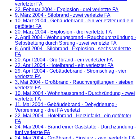
verletzter FA
22. Februar 2004
- Explosion - drei verletzte FA
9. März 2004
- Silobrand - zwei verletzte FA
10. März 2004
- Gebäudebrand - ein verletzter und ein
getöteter FA
20. März 2004
- Explosion - drei verletzte FA
2. April 2004
- Wohnungsbrand - Rauchdurchzündung -
Selbstrettung durch Sprung - zwei verletzte FA
8. April 2004
- Silobrand - Explosion - sechs verletzte
FA
20. April 2004
- Großbrand - ein verletzter FA
22. April 2004
- Hotelbrand - ein verletzter FA
29. April 2004
- Gebäudebrand - Stromschlag - vier
verletzte FA
3. Mai 2004
- Großbrand - Rauchvergiftungen - sieben
verletzte FA
10. Mai 2004
- Wohnhausbrand - Durchzündung - zwei
verletzte FA
11. Mai 2004
- Gebäudebrand - Dehydrierung -
Verbrennung - drei FA verletzt
22. Mai 2004
- Hotelbrand - Herzinfarkt - ein getöteter
FA
24. Mai 2004
- Brand einer Gaststätte - Durchzündung -
fünf verletzte FA
24. Mai 2004
- Großbrand - Einsturz - zwei verletzte FA