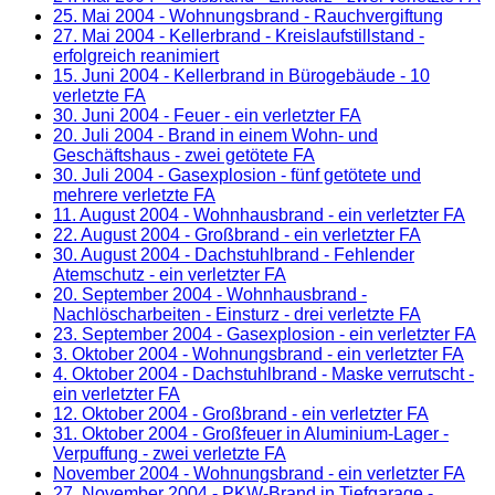
25. Mai 2004
- Wohnungsbrand - Rauchvergiftung
27. Mai 2004
- Kellerbrand - Kreislaufstillstand -
erfolgreich reanimiert
15. Juni 2004
- Kellerbrand in Bürogebäude - 10
verletzte FA
30. Juni 2004
- Feuer - ein verletzter FA
20. Juli 2004
- Brand in einem Wohn- und
Geschäftshaus - zwei getötete FA
30. Juli 2004
- Gasexplosion - fünf getötete und
mehrere verletzte FA
11. August 2004
- Wohnhausbrand - ein verletzter FA
22. August 2004
- Großbrand - ein verletzter FA
30. August 2004
- Dachstuhlbrand - Fehlender
Atemschutz - ein verletzter FA
20. September 2004
- Wohnhausbrand -
Nachlöscharbeiten - Einsturz - drei verletzte FA
23. September 2004
- Gasexplosion - ein verletzter FA
3. Oktober 2004
- Wohnungsbrand - ein verletzter FA
4. Oktober 2004
- Dachstuhlbrand - Maske verrutscht -
ein verletzter FA
12. Oktober 2004
- Großbrand - ein verletzter FA
31. Oktober 2004
- Großfeuer in Aluminium-Lager -
Verpuffung - zwei verletzte FA
November 2004 - Wohnungsbrand - ein verletzter FA
27. November 2004
- PKW-Brand in Tiefgarage -