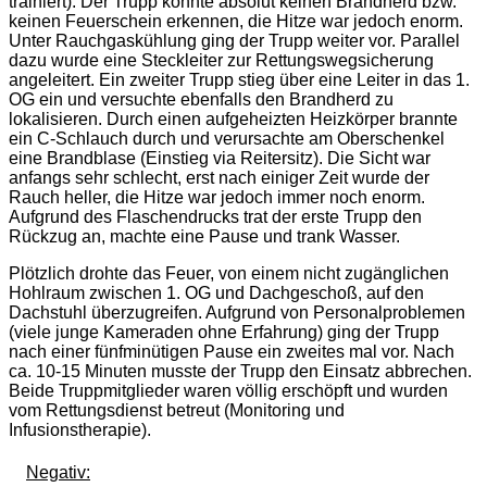
trainiert). Der Trupp konnte absolut keinen Brandherd bzw.
keinen Feuerschein erkennen, die Hitze war jedoch enorm.
Unter Rauchgaskühlung ging der Trupp weiter vor. Parallel
dazu wurde eine Steckleiter zur Rettungswegsicherung
angeleitert. Ein zweiter Trupp stieg über eine Leiter in das 1.
OG
ein und versuchte ebenfalls den Brandherd zu
lokalisieren. Durch einen aufgeheizten Heizkörper brannte
ein C-Schlauch durch und verursachte am Oberschenkel
eine Brandblase (Einstieg via Reitersitz). Die Sicht war
anfangs sehr schlecht, erst nach einiger Zeit wurde der
Rauch heller, die Hitze war jedoch immer noch enorm.
Aufgrund des Flaschendrucks trat der erste Trupp den
Rückzug an, machte eine Pause und trank Wasser.
Plötzlich drohte das Feuer, von einem nicht zugänglichen
Hohlraum zwischen 1.
OG
und Dachgeschoß, auf den
Dachstuhl überzugreifen. Aufgrund von Personalproblemen
(viele junge Kameraden ohne Erfahrung) ging der Trupp
nach einer fünfminütigen Pause ein zweites mal vor. Nach
ca. 10-15 Minuten musste der Trupp den Einsatz abbrechen.
Beide Truppmitglieder waren völlig erschöpft und wurden
vom Rettungsdienst betreut (Monitoring und
Infusionstherapie).
Negativ: