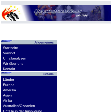
Allgemeines
Startseite
Vorwort
Unfallanalysen
Wir über uns
Kontakt
Unfälle
Länder
Europa
Amerika
Asien
Afrika
Australien/Ozeanien
Unfälle in der Ausbildung