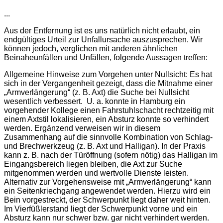
...
Aus der Entfernung ist es uns natürlich nicht erlaubt, ein
endgültiges Urteil zur Unfallursache auszusprechen. Wir
können jedoch, verglichen mit anderen ähnlichen
Beinaheunfällen und Unfällen, folgende Aussagen treffen:
Allgemeine Hinweise zum Vorgehen unter Nullsicht: Es hat
sich in der Vergangenheit gezeigt, dass die Mitnahme einer
„Armverlängerung“ (z. B. Axt) die Suche bei Nullsicht
wesentlich verbessert. U. a. konnte in Hamburg ein
vorgehender Kollege einen Fahrstuhlschacht rechtzeitig mit
einem Axtstil lokalisieren, ein Absturz konnte so verhindert
werden. Ergänzend verweisen wir in diesem
Zusammenhang auf die sinnvolle Kombination von Schlag-
und Brechwerkzeug (z. B. Axt und Halligan). In der Praxis
kann z. B. nach der Türöffnung (sofern nötig) das Halligan im
Eingangsbereich liegen bleiben, die Axt zur Suche
mitgenommen werden und wertvolle Dienste leisten.
Alternativ zur Vorgehensweise mit „Armverlängerung“ kann
ein Seitenkriechgang angewendet werden. Hierzu wird ein
Bein vorgestreckt, der Schwerpunkt liegt daher weit hinten.
Im Vierfüßlerstand liegt der Schwerpunkt vorne und ein
Absturz kann nur schwer bzw. gar nicht verhindert werden.