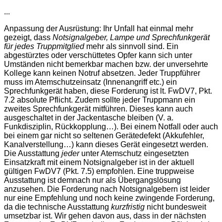
...
Anpassung der Ausrüstung: Ihr Unfall hat einmal mehr
gezeigt, dass
Notsignalgeber, Lampe und Sprechfunkgerät
für jedes Truppmitglied
mehr als sinnvoll sind. Ein
abgestürztes oder verschüttetes Opfer kann sich unter
Umständen nicht bemerkbar machen bzw. der unversehrte
Kollege kann keinen Notruf absetzen. Jeder Truppführer
muss im Atemschutzeinsatz (Innenangriff etc.) ein
Sprechfunkgerät haben, diese Forderung ist lt. FwDV7, Pkt.
7.2 absolute Pflicht. Zudem sollte jeder Truppmann ein
zweites Sprechfunkgerät mitführen. Dieses kann auch
ausgeschaltet in der Jackentasche bleiben (V. a.
Funkdisziplin, Rückkopplung…). Bei einem Notfall oder auch
bei einem gar nicht so seltenen Gerätedefekt (Akkufehler,
Kanalverstellung…) kann dieses Gerät eingesetzt werden.
Die Ausstattung
jeder
unter Atemschutz eingesetzten
Einsatzkraft mit einem Notsignalgeber ist in der aktuell
gültigen FwDV7 (Pkt. 7.5) empfohlen. Eine truppweise
Ausstattung ist demnach nur als Übergangslösung
anzusehen. Die Forderung nach Notsignalgebern ist leider
nur eine Empfehlung und noch keine zwingende Forderung,
da die technische Ausstattung
kurzfristig
nicht bundesweit
umsetzbar ist. Wir gehen davon aus, dass in der nächsten