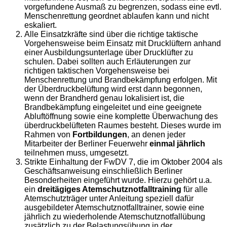
vorgefundene Ausmaß zu begrenzen, sodass eine evtl.
Menschenrettung geordnet ablaufen kann und nicht
eskaliert.
Alle Einsatzkräfte sind über die richtige taktische
Vorgehensweise beim Einsatz mit Drucklüftern anhand
einer Ausbildungsunterlage über Drucklüfter zu
schulen. Dabei sollten auch Erläuterungen zur
richtigen taktischen Vorgehensweise bei
Menschenrettung und Brandbekämpfung erfolgen. Mit
der Überdruckbelüftung wird erst dann begonnen,
wenn der Brandherd genau lokalisiert ist, die
Brandbekämpfung eingeleitet und eine geeignete
Abluftöffnung sowie eine komplette Überwachung des
überdruckbelüfteten Raumes besteht. Dieses wurde im
Rahmen von
Fortbildungen
, an denen jeder
Mitarbeiter der Berliner Feuerwehr
einmal jährlich
teilnehmen muss, umgesetzt.
Strikte Einhaltung der FwDV 7, die im Oktober 2004 als
Geschäftsanweisung einschließlich Berliner
Besonderheiten eingeführt wurde. Hierzu gehört u.a.
ein
dreitägiges Atemschutznotfalltraining
für alle
Atemschutzträger unter Anleitung speziell dafür
ausgebildeter Atemschutznotfalltrainer, sowie eine
jährlich zu wiederholende Atemschutznotfallübung
zusätzlich zu der Belastungsübung in der