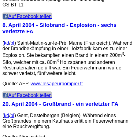
GS BT 11
Auf Facebook teilen
8. April 2004
- Silobrand - Explosion - sechs
verletzte FA
(
kd
/
bl
) Saint-Martin-sur-le-Pré, Marne (Frankreich). Während
der Brandbekämpfung in einer Holzfabrik kam es zu einer
3
Explosion. Sie bekämpften einen Brand in einem 200m
-
3
Silo, welcher mit ca. 80m
Holzspänen und anderen
Restmaterialien gefüllt war. Ein Feuerwehrmann wurde
schwer verletzt, fünf weitere leicht.
Quelle: AFP,
www.lesapeurpompier.fr
Auf Facebook teilen
20. April 2004
- Großbrand - ein verletzter FA
(
kd
/
bl
) Gent, Destelbergen (Belgien). Während eines
Großbrandes in einem Kaufhaus erlitt ein Feuerwehrmann
eine Rauchvergiftung.
Quelle: Nieuwsblad