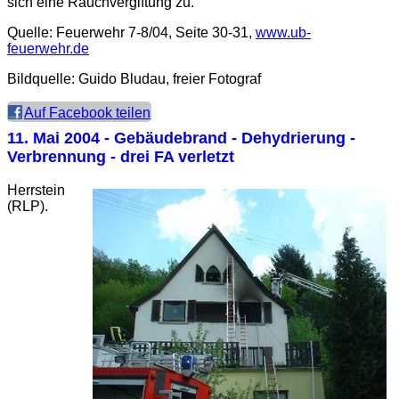
sich eine Rauchvergiftung zu.
Quelle: Feuerwehr 7-8/04, Seite 30-31,
www.ub-
feuerwehr.de
Bildquelle: Guido Bludau, freier Fotograf
Auf Facebook teilen
11. Mai 2004
- Gebäudebrand - Dehydrierung -
Verbrennung - drei FA verletzt
Herrstein
(RLP).