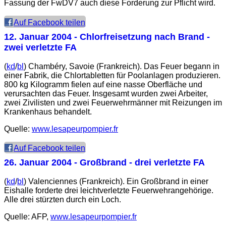
Fassung der FwDV7 auch diese Forderung zur Pflicht wird.
Auf Facebook teilen
12. Januar 2004
- Chlorfreisetzung nach Brand -
zwei verletzte FA
(
kd
/
bl
) Chambéry, Savoie (Frankreich). Das Feuer begann in
einer Fabrik, die Chlortabletten für Poolanlagen produzieren.
800 kg Kilogramm fielen auf eine nasse Oberfläche und
verursachten das Feuer. Insgesamt wurden zwei Arbeiter,
zwei Zivilisten und zwei Feuerwehrmänner mit Reizungen im
Krankenhaus behandelt.
Quelle:
www.lesapeurpompier.fr
Auf Facebook teilen
26. Januar 2004
- Großbrand - drei verletzte FA
(
kd
/
bl
) Valenciennes (Frankreich). Ein Großbrand in einer
Eishalle forderte drei leichtverletzte Feuerwehrangehörige.
Alle drei stürzten durch ein Loch.
Quelle: AFP,
www.lesapeurpompier.fr