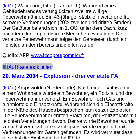
(
kd
/
bl
) Walincourt, Lille (Frankreich). Während eines
Gebäudebrandes verunglückten zwei freiwillige
Feuerwehrmänner. Ein 43-jähriger starb, ein weiterer erlitt
schwere Verbrennungen (20% zweiten und dritten Grades).
Der Getötete befand sich im 1. OG, unter dem Dach, kurz
nachdem der Trupp mehrere Menschen evakuierte. Der
verletzte Feuerwehrmann folgte den Geretteten durch ein
Fenster, an dem bereits angeleitert wurde.
Quelle: AFP,
www.lesapeurpompier.fr
Auf Facebook teilen
20. März 2004
- Explosion - drei verletzte FA
(
kd
/
bl
) Kropswolde (Niederlande). Nach einer Explosion in
einem Wohnhaus wurde ein Bewohner, ein Polizist und drei
Feuerwehrmänner verletzt. Ein Bewohner roch Gas und
alarmierte die Einsatzkräfte. Während sich die Einsatzkräfte
in der Nähe des Hauses besprachen kam es zur Explosion.
Die Feuerwehrmänner erlitten Frakturen, der Polizist kam mit
leichten Verletzungen davon. Der verwirrte Bewohner wurde
zunächst vermisst, kurze Zeit später wurde er jedoch mit
Verbrennungen im Garten gefunden. Es wird vermutet dass
er selbst die Explosion herbeiführte.