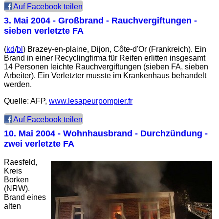
Auf Facebook teilen
3. Mai 2004
- Großbrand - Rauchvergiftungen -
sieben verletzte FA
(
kd
/
bl
) Brazey-en-plaine, Dijon, Côte-d'Or (Frankreich). Ein
Brand in einer Recyclingfirma für Reifen erlitten insgesamt
14 Personen leichte Rauchvergiftungen (sieben FA, sieben
Arbeiter). Ein Verletzter musste im Krankenhaus behandelt
werden.
Quelle: AFP,
www.lesapeurpompier.fr
Auf Facebook teilen
10. Mai 2004
- Wohnhausbrand - Durchzündung -
zwei verletzte FA
Raesfeld,
Kreis
Borken
(NRW).
Brand eines
alten