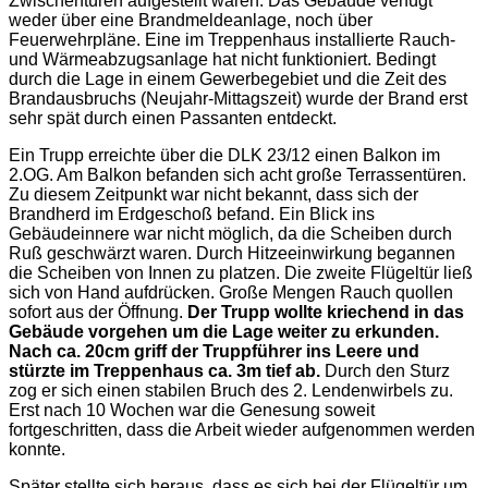
Zwischentüren aufgestellt waren. Das Gebäude verfügt
weder über eine Brandmeldeanlage, noch über
Feuerwehrpläne. Eine im Treppenhaus installierte Rauch-
und Wärmeabzugsanlage hat nicht funktioniert. Bedingt
durch die Lage in einem Gewerbegebiet und die Zeit des
Brandausbruchs (Neujahr-Mittagszeit) wurde der Brand erst
sehr spät durch einen Passanten entdeckt.
Ein Trupp erreichte über die DLK 23/12 einen Balkon im
2.OG. Am Balkon befanden sich acht große Terrassentüren.
Zu diesem Zeitpunkt war nicht bekannt, dass sich der
Brandherd im Erdgeschoß befand. Ein Blick ins
Gebäudeinnere war nicht möglich, da die Scheiben durch
Ruß geschwärzt waren. Durch Hitzeeinwirkung begannen
die Scheiben von Innen zu platzen. Die zweite Flügeltür ließ
sich von Hand aufdrücken. Große Mengen Rauch quollen
sofort aus der Öffnung.
Der Trupp wollte kriechend in das
Gebäude vorgehen um die Lage weiter zu erkunden.
Nach ca. 20cm griff der Truppführer ins Leere und
stürzte im Treppenhaus ca. 3m tief ab.
Durch den Sturz
zog er sich einen stabilen Bruch des 2. Lendenwirbels zu.
Erst nach 10 Wochen war die Genesung soweit
fortgeschritten, dass die Arbeit wieder aufgenommen werden
konnte.
Später stellte sich heraus, dass es sich bei der Flügeltür um