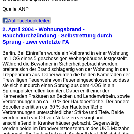
Quelle: ANP
Auf Facebook teilen
2. April 2004
- Wohnungsbrand -
Rauchdurchzündung - Selbstrettung durch
Sprung - zwei verletzte FA
Berlin. Bei Eintreffen wurde ein Vollbrand in einer Wohnung
im 1.OG eines 5-geschossigen Wohngebäudes festgestellt.
Während die Bewohner in Sicherheit gebracht wurden,
breitete sich der Brand schlagartig von der Wohnung in den
Treppenraum aus. Dabei wurden die beiden Kameraden der
Freiwilligen Feuerwehr vom Feuer eingeschlossen, so dass
sie sich nur durch einen Sprung aus dem 4.OG in ein
Sprungpolster retten konnten. Dabei erlitt einer der
Kameraden Frakturen an Becken und Lendenwirbeln, sowie
Verbrennungen an ca. 10 % der Hautoberfläche. Der andere
Betroffene erlitt an ca. 30 % der Hautoberfläche
Verbrennungen unterschiedlicher Stärke und Tiefe. Beide
wurden noch vor Ort von Notärzten versorgt und
anschließend in Krankenhäuser gebracht. Gegenwärtig
werden beide im Brandverletztenzentrum des UKB Marzahn
behandelt. Ihr Zustand ist nach Auskunft des UKB stabil. Sie