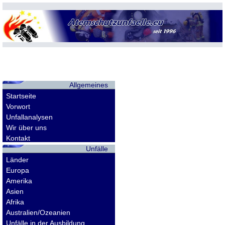
Allgemeines
Startseite
Vorwort
Unfallanalysen
Wir über uns
Kontakt
Unfälle
Länder
Europa
Amerika
Asien
Afrika
Australien/Ozeanien
Unfälle in der Ausbildung