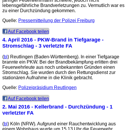
jähriger Feuerwehrmann schwere, jedoch nicht
lebensgefährliche Brandverletzungen zu. Vermutlich war es
zu einer Durchzündung gekommen.
Quelle:
Pressemitteilung der Polizei Freiburg
Auf Facebook teilen
4. April 2016
- PKW-Brand in Tiefgarage -
Stromschlag - 3 verletzte FA
(
bl
) Reutlingen (Baden-Württemberg). In einer Tiefgarage
brannte ein PKW. Bei der Brandbekämpfung erlitten drei
Feuerwehrleute aus noch unbekannten Gründen einen
Stromschlag. Sie wurden durch den Rettungsdienst zur
stationären Aufnahme in die Klinik gebracht.
Quelle:
Polizeipräsidium Reutlingen
Auf Facebook teilen
2. Mai 2016
- Kellerbrand - Durchzündung - 1
verletzter FA
(
bl
) Köln (NRW). Aufgrund einer Rauchentwicklung aus
einem Wohnhaus wurde um 15.13 Uhr die Feuerwehr