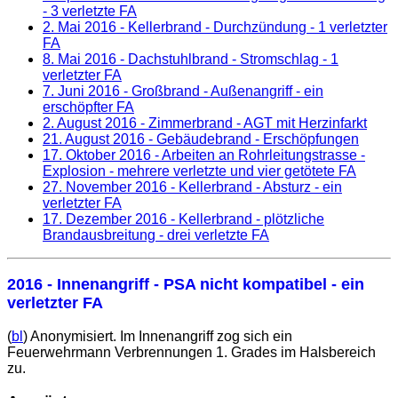
- 3 verletzte FA
2. Mai 2016
- Kellerbrand - Durchzündung - 1 verletzter
FA
8. Mai 2016
- Dachstuhlbrand - Stromschlag - 1
verletzter FA
7. Juni 2016
- Großbrand - Außenangriff - ein
erschöpfter FA
2. August 2016
- Zimmerbrand - AGT mit Herzinfarkt
21. August 2016
- Gebäudebrand - Erschöpfungen
17. Oktober 2016
- Arbeiten an Rohrleitungstrasse -
Explosion - mehrere verletzte und vier getötete FA
27. November 2016
- Kellerbrand - Absturz - ein
verletzter FA
17. Dezember 2016
- Kellerbrand - plötzliche
Brandausbreitung - drei verletzte FA
2016 - Innenangriff - PSA nicht kompatibel - ein
verletzter FA
(
bl
) Anonymisiert. Im Innenangriff zog sich ein
Feuerwehrmann Verbrennungen 1. Grades im Halsbereich
zu.