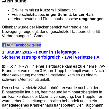
Ausrüstung
EN-Helm mit
zu kurzem
Hollandtuch
Feuerschutzhaube,
enger Schnitt, kurzer Hals
Leinenbeutel und Fluchthaubentasche
umgehangen
Offenbar wurde der Nackenbereich während einer
Bewegung freigelegt, der ungeschützte Hautbereich erlitt
Verbrennungen 1. Grades.
Auf Facebook teilen
1. Januar 2016
- Feuer in Tiefgarage -
Sicherheitstrupp erfolgreich - zwei verletzte FA
(
bl
) Köln (NRW). In einer Tiefgarage kam es zu einem PKW-
Brand, der von einem 3-Mann-Trupp bekämpft wurde. Nach
einer Verkettung mehrerer Umstände, kam es zu einem
schweren Atemschutzunfall.
Der schwer verletzte Strahlrohrführer wurde noch an der
Einsatzstelle intubiert, beatmet und kam notarztbegleitet in
ein Krankenhaus der Maximalversorgung. Der Truppführer
wurde ebenfalls rettungsdienstlich behandelt und in ein
nahegelegenes Krankenhaus transportiert. Der Truppmann