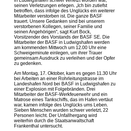
in Ludwigshafen schwer verletzt worden war,
seinen Verletzungen erlegen. „Ich bin zutiefst
betroffen, dass infolge des Unglücks ein weiterer
Mitarbeiter verstorben ist. Die ganze BASF
trauert. Unsere Gedanken sind bei unserem
verstorbenen Kollegen, seiner Familie und
seinen Angehörigen“, sagt Kurt Bock,
Vorsitzender des Vorstands der BASF SE. Die
Mitarbeiter der BASF in Ludwigshafen werden
am kommenden Mittwoch um 12.00 Uhr eine
Schweigeminute einlegen, um ihrer Trauer
gemeinsam Ausdruck zu verleihen und der Opfer
zu gedenken.
Am Montag, 17. Oktober, kam es gegen 11.30 Uhr
bei Arbeiten an einer Rohrleitungstrasse im
Landeshafen Nord bei BASF in Ludwigshafen zu
einer Explosion mit Folgebränden. Drei
Mitarbeiter der BASF-Werkfeuerwehr und ein
Matrose eines Tankschiffs, das im Hafen vertäut
war, kamen infolge des Unglücks ums Leben.
Sieben Menschen wurden schwer verletzt, 22
Personen leicht. Der Unfallhergang wird
weiterhin durch die Staatsanwaltschaft
Frankenthal untersucht.