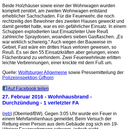
Beide Holzhäuser sowie einer der Wohnwagen wurden
komplett zerstört, am zweiten Wohnwagen entstand
erheblicher Sachschaden. Für die Feuerwehr, die noch
rechtzeitig den Bewohner des zweiten Hauses geweckt und
damit gerettet hatte, war es ein gefährlicher Einsatz. In einem
Schuppen explodierten laut Einsatzleiter Uwe Reuß
zahlreiche Spraydosen, woanders sieben Gasflaschen. „Es
war wirklich schwierig.“ Auch wegen der Bauweise im
Gebiet. Fast wäre ein drittes Haus verloren gewesen, so
Reuß. Es sei den 55 Einsatzkräften aber gelungen, einen
Flächenbrand zu verhindern. Zwei Feuerwehrleute erlitten
leichte Verbrennungen, einer knickte mit dem Fuß um.
Quelle:
Wolfsburger Allgemeine
sowie Pressemitteilung der
Polizeiinspektion Gifhorn
Auf Facebook teilen
27. Februar 2016
- Wohnhausbrand -
Durchzündung - 1 verletzter FA
(
reb
) (Oberried/BW). Gegen 3:05 Uhr wurde ein Feuer in
einem Mehrfamilienhaus gemeldet. Beim Versuch der
Rettung einer Person aus dem Gebäude zog sich ein 19-