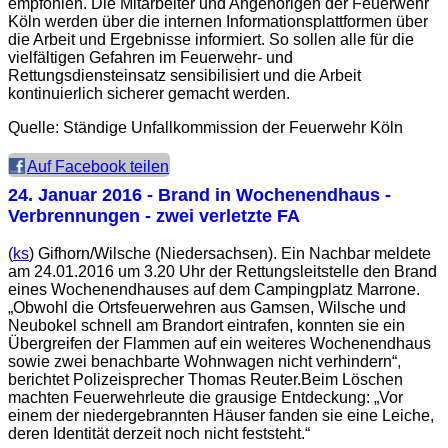
empfohlen. Die Mitarbeiter und Angehörigen der Feuerwehr
Köln werden über die internen Informationsplattformen über
die Arbeit und Ergebnisse informiert. So sollen alle für die
vielfältigen Gefahren im Feuerwehr- und
Rettungsdiensteinsatz sensibilisiert und die Arbeit
kontinuierlich sicherer gemacht werden.
Quelle: Ständige Unfallkommission der Feuerwehr Köln
Auf Facebook teilen
24. Januar 2016
- Brand in Wochenendhaus -
Verbrennungen - zwei verletzte FA
(
ks
) Gifhorn/Wilsche (Niedersachsen). Ein Nachbar meldete
am 24.01.2016 um 3.20 Uhr der Rettungsleitstelle den Brand
eines Wochenendhauses auf dem Campingplatz Marrone.
„Obwohl die Ortsfeuerwehren aus Gamsen, Wilsche und
Neubokel schnell am Brandort eintrafen, konnten sie ein
Übergreifen der Flammen auf ein weiteres Wochenendhaus
sowie zwei benachbarte Wohnwagen nicht verhindern“,
berichtet Polizeisprecher Thomas Reuter.Beim Löschen
machten Feuerwehrleute die grausige Entdeckung: „Vor
einem der niedergebrannten Häuser fanden sie eine Leiche,
deren Identität derzeit noch nicht feststeht.“