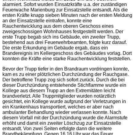
alarmiert. Sofort wurden Einsatzkräfte u.a. der zuständigen
Feuerwache Marienburg zur Einsatzstelle entsandt. Als die
ersten Kräfte knapp sieben Minuten nach der ersten Meldung
an der Einsatzstelle eintrafen, konnte eine
Rauchentwicklung aus dem oberen Geschoss eines
zweigeschossigen Wohnhauses festgestellt werden. Der
erste Trupp begab sich ins Gebäude, ein zweiter Trupp,
bestehend aus drei Feuerwehrbeamten, folgte kurz darauf.
Die erste Erkundung im Gebäude ergab, dass ein
Brandereignis im Kellergeschoss des Gebäudes vorlag. Dort
konnten die Kräfte eine starke Rauchentwicklung feststellen.
Bevor der Trupp tiefer in den Brandraum vordringen konnte,
kam es zu einer plötzlichen Durchzündung der Rauchgase.
Der betroffene Trupp zog sich sofort zurück. Durch die bei
dieser Durchzündung entstehende Stichflamme wurde ein
Kollege aus diesem Trupp an den Extremitäten leicht
brandverletzt. Alle Truppmitglieder wurden notärztlich
gesichtet, ein Kollege wurde aufgrund der Verletzungen in
ein Krankenhaus transportiert, welches er aber nach
ambulanter Behandlung wieder verlassen konnte. Nach
diesem Vorfall mit der Durchzündung wurde die Alarmstufe
erhöht und damit ein zweiter Löschzug zur Einsatzstelle
entsandt. Von zwei Seiten erfolgte dann die weitere
Brandbekämpfung. Gegen 16.16 Uhr war das Feuer