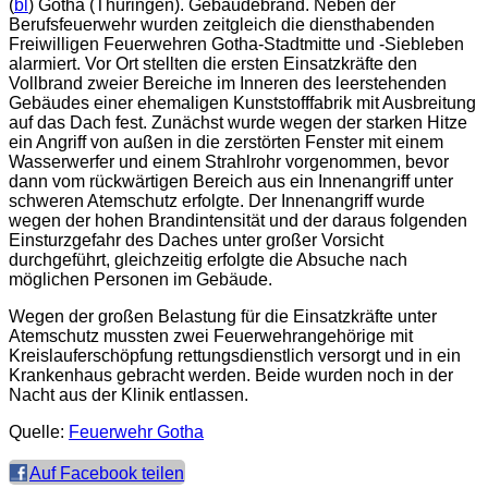
(
bl
) Gotha (Thüringen). Gebäudebrand. Neben der
Berufsfeuerwehr wurden zeitgleich die diensthabenden
Freiwilligen Feuerwehren Gotha-Stadtmitte und -Siebleben
alarmiert. Vor Ort stellten die ersten Einsatzkräfte den
Vollbrand zweier Bereiche im Inneren des leerstehenden
Gebäudes einer ehemaligen Kunststofffabrik mit Ausbreitung
auf das Dach fest. Zunächst wurde wegen der starken Hitze
ein Angriff von außen in die zerstörten Fenster mit einem
Wasserwerfer und einem Strahlrohr vorgenommen, bevor
dann vom rückwärtigen Bereich aus ein Innenangriff unter
schweren Atemschutz erfolgte. Der Innenangriff wurde
wegen der hohen Brandintensität und der daraus folgenden
Einsturzgefahr des Daches unter großer Vorsicht
durchgeführt, gleichzeitig erfolgte die Absuche nach
möglichen Personen im Gebäude.
Wegen der großen Belastung für die Einsatzkräfte unter
Atemschutz mussten zwei Feuerwehrangehörige mit
Kreislauferschöpfung rettungsdienstlich versorgt und in ein
Krankenhaus gebracht werden. Beide wurden noch in der
Nacht aus der Klinik entlassen.
Quelle:
Feuerwehr Gotha
Auf Facebook teilen