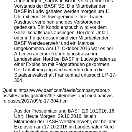
Angehörigen“, sagt Kurt Bock, Vorsitzender des
Vorstands der BASF SE. Die Mitarbeiter der
BASF in Ludwigshafen werden morgen um 11
Uhr mit einer Schweigeminute ihrer Trauer
Ausdruck verleihen und des Verstorbenen
gedenken. Ein Kondolenzbuch wird vor dem
Gesellschaftshaus ausliegen. Bei dem Unfall
oder in Folge dessen sind vier Mitarbeiter der
BASF Werkfeuerwehr und ein Matrose
umgekommen. Am 17. Oktober 2016 war es bei
Arbeiten an einer Rohrleitungstrasse im
Landeshafen Nord bei BASF in Ludwigshafen zu
einer Explosion mit Folgebränden gekommen.
Der Unfallhergang wird weiterhin durch die
Staatsanwaltschaft Frankenthal untersucht. P-17-
304
Quelle: https://www.basf.com/de/de/company/about-
us/sites/ludwigshafen/the-site/news-and-media/news-
releases/2017/09/p-17-304.html
Aus der Pressemitteilung BASF (29.10.2016, 16
Uhr): Heute Morgen, 29.10.2016, ist ein
Mitarbeiter der BASF Werkfeuerwehr, der bei der
Explosion am 17.10.2016 im Landeshafen Nord