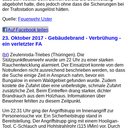
abgebohrt hatte, dies jedoch ohne dass die Sicherungen bei
der Trafostation ausgelöst hätten.
Quelle:
Feuerwehr Uster
Auf Facebook teilen
23. Oktober 2017
- Gebäudebrand - Verbrühung -
ein verletzter FA
(
bl
) Zeulenroda-Triebes (Thüringen). Die
Stützpunktfeuerwehr wurde um 22 Uhr zu einer starken
Rauchentwicklung alarmiert. Der Einsatzort konnte von dem
Notrufenden nicht ausreichend beschrieben werden, so dass
die Suche einige Zeit in Anspruch nahm, bevor ein
Bungalow in einem Waldgebiet gefunden wurde. Zudem
kostete die Zufahrt über eine unbefestigte, schmale Zufahrt
zusätzliche Zeit. Beim Eintreffen drang starker, dichter
Brandrauch aus dem Holzhaus. Informationen über
Bewohner fehlten zu diesem Zeitpunkt.
Um 22.31 Uhr ging der Angriffstrupp im Innenangriff zur
Personensuche vor. Ein Sicherheitstrupp stand in
Bereitstellung. Der Angriffstrupp ging mit einem Hooligan-
Tool, C-Schlauch und Hohlstrahlrohr (115 l/Min) vor. Durch