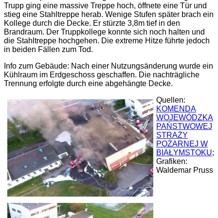
Trupp ging eine massive Treppe hoch, öffnete eine Tür und
stieg eine Stahltreppe herab. Wenige Stufen später brach ein
Kollege durch die Decke. Er stürzte 3,8m tief in den
Brandraum. Der Truppkollege konnte sich noch halten und
die Stahltreppe hochgehen. Die extreme Hitze führte jedoch
in beiden Fällen zum Tod.
Info zum Gebäude: Nach einer Nutzungsänderung wurde ein
Kühlraum im Erdgeschoss geschaffen. Die nachträgliche
Trennung erfolgte durch eine abgehängte Decke.
Quellen:
KOMENDA
WOJEWÓDZKA
PAŃSTWOWEJ
STRAŻY
POŻARNEJ W
BIAŁYMSTOKU
;
Grafiken:
Waldemar Pruss