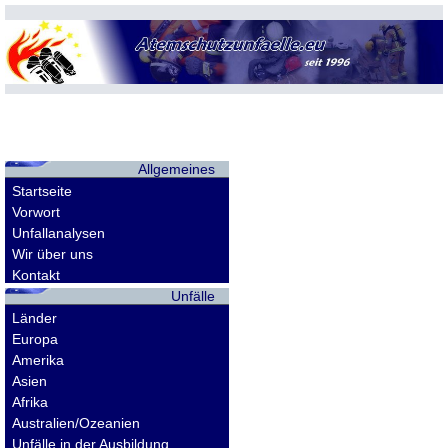
Allgemeines
Startseite
Vorwort
Unfallanalysen
Wir über uns
Kontakt
Unfälle
Länder
Europa
Amerika
Asien
Afrika
Australien/Ozeanien
Unfälle in der Ausbildung