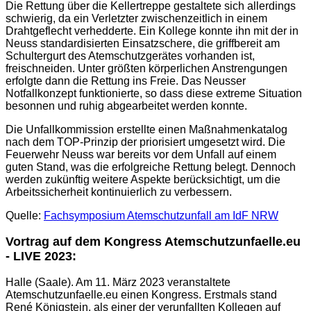
Die Rettung über die Kellertreppe gestaltete sich allerdings
schwierig, da ein Verletzter zwischenzeitlich in einem
Drahtgeflecht verhedderte. Ein Kollege konnte ihn mit der in
Neuss standardisierten Einsatzschere, die griffbereit am
Schultergurt des Atemschutzgerätes vorhanden ist,
freischneiden. Unter größten körperlichen Anstrengungen
erfolgte dann die Rettung ins Freie. Das Neusser
Notfallkonzept funktionierte, so dass diese extreme Situation
besonnen und ruhig abgearbeitet werden konnte.
Die Unfallkommission erstellte einen Maßnahmenkatalog
nach dem TOP-Prinzip der priorisiert umgesetzt wird. Die
Feuerwehr Neuss war bereits vor dem Unfall auf einem
guten Stand, was die erfolgreiche Rettung belegt. Dennoch
werden zukünftig weitere Aspekte berücksichtigt, um die
Arbeitssicherheit kontinuierlich zu verbessern.
Quelle:
Fachsymposium Atemschutzunfall am IdF NRW
Vortrag auf dem Kongress Atemschutzunfaelle.eu
- LIVE 2023:
Halle (Saale). Am 11. März 2023 veranstaltete
Atemschutzunfaelle.eu einen Kongress. Erstmals stand
René Königstein, als einer der verunfallten Kollegen auf