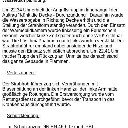
Wasserdampfbildung.
Um 22.34 Uhr erhielt der Angriffstrupp im Innenangriff den
Auftrag "Kühlt die Decke - Durchzündung". Daraufhin wurde
die Wasserabgabe in Richtung Decke erhöht und die
Stellung der Strahlform ständig verändert. Durch den Einsatz
der Wärmebildkamera wurde linksseitig ein Feuerschein
erkannt, welcher kurze Zeit später auch ohne WBK sichtbar
war. Die Löschmaßnahmen nach links wurden verstärkt. Der
Strahlrohrführer empfand dabei ansteigende Hitze und
musste den Einsatz schließlich abbrechen. Um 22.41 Uhr
trat der Trupp den Rückzug an. Unmittelbar danach stand
das ganze Gebäude in Flammen.
Verletzungen:
Der Strahlrohrführer zog sich Verbrühungen mit
Blasenbildung an der linken Hand zu, der linke Arm hatte
großflächige Rötungen. Die Erstversorgung wurde vom
Rettungsdienst durchgeführt, bevor der Transport in das
Krankenhaus durchgeführt wurde.
Schutzkleidung:
Schutzanzug DIN EN 469, Texport, PBI