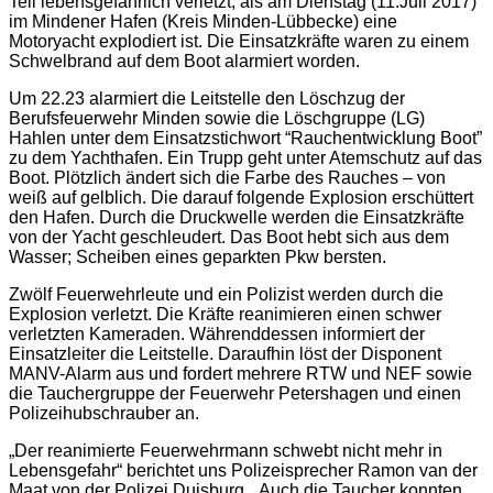
Teil lebensgefährlich verletzt, als am Dienstag (11.Juli 2017)
im Mindener Hafen (Kreis Minden-Lübbecke) eine
Motoryacht explodiert ist. Die Einsatzkräfte waren zu einem
Schwelbrand auf dem Boot alarmiert worden.
Um 22.23 alarmiert die Leitstelle den Löschzug der
Berufsfeuerwehr Minden sowie die Löschgruppe (LG)
Hahlen unter dem Einsatzstichwort “Rauchentwicklung Boot”
zu dem Yachthafen. Ein Trupp geht unter Atemschutz auf das
Boot. Plötzlich ändert sich die Farbe des Rauches – von
weiß auf gelblich. Die darauf folgende Explosion erschüttert
den Hafen. Durch die Druckwelle werden die Einsatzkräfte
von der Yacht geschleudert. Das Boot hebt sich aus dem
Wasser; Scheiben eines geparkten Pkw bersten.
Zwölf Feuerwehrleute und ein Polizist werden durch die
Explosion verletzt. Die Kräfte reanimieren einen schwer
verletzten Kameraden. Währenddessen informiert der
Einsatzleiter die Leitstelle. Daraufhin löst der Disponent
MANV-Alarm aus und fordert mehrere RTW und NEF sowie
die Tauchergruppe der Feuerwehr Petershagen und einen
Polizeihubschrauber an.
„Der reanimierte Feuerwehrmann schwebt nicht mehr in
Lebensgefahr“ berichtet uns Polizeisprecher Ramon van der
Maat von der Polizei Duisburg. „Auch die Taucher konnten