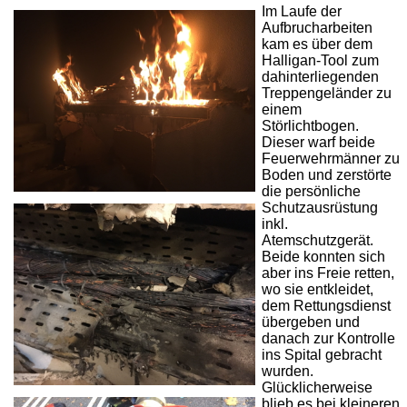
Im Laufe der
Aufbrucharbeiten
kam es über dem
Halligan-Tool zum
dahinterliegenden
Treppengeländer zu
einem
Störlichtbogen.
Dieser warf beide
Feuerwehrmänner zu
Boden und zerstörte
die persönliche
Schutzausrüstung
inkl.
Atemschutzgerät.
Beide konnten sich
aber ins Freie retten,
wo sie entkleidet,
dem Rettungsdienst
übergeben und
danach zur Kontrolle
ins Spital gebracht
wurden.
Glücklicherweise
blieb es bei kleineren