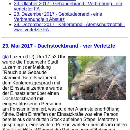
23. Oktober 2017
- Gebäudebrand - Verbrühung - ein
verletzter FA
23. Dezember 2017
- Gebäudebrand - eine
Verbrennung/ein Absturz
28. Dezember 2017
- Kellerbrand - Atemschutznotfall -
zwei verletzte FA
23. Mai 2017
- Dachstockbrand - vier Verletzte
(
jk
) Luzern (LU). Um 17.53 Uhr
wurde die Feuerwehr Stadt
Luzern mit der Meldung
"Rauch aus Gebäude"
alarmiert. Bereits während
dem Konferenzgespräch mit
der Einsatzleitzentrale wurde
der Einsatzleiter über einen
Dachstockbrand mit
eingeschlossenen Personen
am Fenster informiert, was zu einer Alarmstufenerhöhung
führte. Beim Eintreffen der Einsatzkräfte war eine Person
bereits aus dem dritten Stock auf einen Stapel Matratzen
gesprungen, eine weitere Person wartete ebenfalls im dritten
Stock auf Hilfe. Während die Rettung ausgeführt wurde,