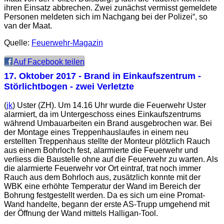
ihren Einsatz abbrechen. Zwei zunächst vermisst gemeldete
Personen meldeten sich im Nachgang bei der Polizei“, so
van der Maat.
Quelle:
Feuerwehr-Magazin
Auf Facebook teilen
17. Oktober 2017
- Brand in Einkaufszentrum -
Störlichtbogen - zwei Verletzte
(
jk
) Uster (ZH). Um 14.16 Uhr wurde die Feuerwehr Uster
alarmiert, da im Untergeschoss eines Einkaufszentrums
während Umbauarbeiten ein Brand ausgebrochen war. Bei
der Montage eines Treppenhauslaufes in einem neu
erstellten Treppenhaus stellte der Monteur plötzlich Rauch
aus einem Bohrloch fest, alarmierte die Feuerwehr und
verliess die Baustelle ohne auf die Feuerwehr zu warten. Als
die alarmierte Feuerwehr vor Ort eintraf, trat noch immer
Rauch aus dem Bohrloch aus, zusätzlich konnte mit der
WBK eine erhöhte Temperatur der Wand im Bereich der
Bohrung festgestellt werden. Da es sich um eine Promat-
Wand handelte, begann der erste AS-Trupp umgehend mit
der Öffnung der Wand mittels Halligan-Tool.