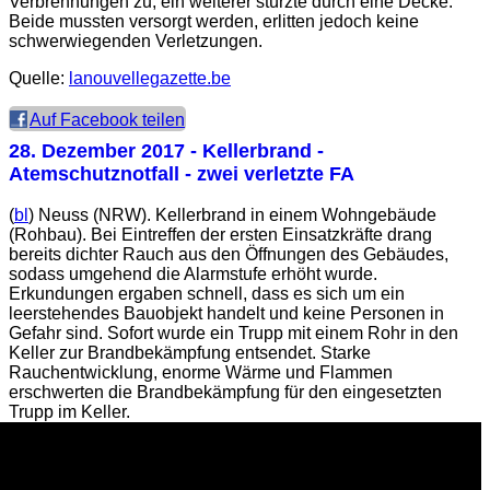
Verbrennungen zu, ein weiterer stürzte durch eine Decke.
Beide mussten versorgt werden, erlitten jedoch keine
schwerwiegenden Verletzungen.
Quelle:
lanouvellegazette.be
Auf Facebook teilen
28. Dezember 2017
- Kellerbrand -
Atemschutznotfall - zwei verletzte FA
(
bl
) Neuss (NRW). Kellerbrand in einem Wohngebäude
(Rohbau). Bei Eintreffen der ersten Einsatzkräfte drang
bereits dichter Rauch aus den Öffnungen des Gebäudes,
sodass umgehend die Alarmstufe erhöht wurde.
Erkundungen ergaben schnell, dass es sich um ein
leerstehendes Bauobjekt handelt und keine Personen in
Gefahr sind. Sofort wurde ein Trupp mit einem Rohr in den
Keller zur Brandbekämpfung entsendet. Starke
Rauchentwicklung, enorme Wärme und Flammen
erschwerten die Brandbekämpfung für den eingesetzten
Trupp im Keller.