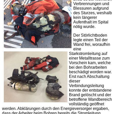
Verbrennungen und
Blessuren aufgrund
des Sturzes, weshalb
kein längerer
Aufenthalt im Spital
nötig wurde.
Der Störlichtboden
legte einen Teil der
Wand frei, woraufhin
eine
Starkstromleitung auf
einer Metalltrasse zum
Vorschein kam, welche
bei den Bohrarbeiten
beschädigt worden war.
Erst nach Abschaltung
dieser
Verbindungsleitung
konnte der entstandene
Brand gelöscht und der
betroffene Wandbereich
vollständig geöffnet
werden. Abklärungen durch den Energieversorger ergaben,
dass der Arbeiter beim Bohren bereits die Stromleitung