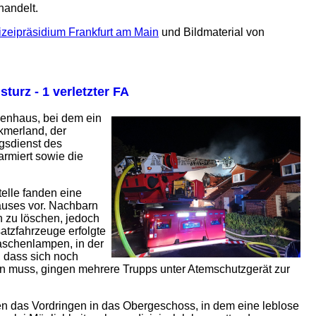
handelt.
izeipräsidium Frankfurt am Main
und Bildmaterial von
turz - 1 verletzter FA
ienhaus, bei dem ein
merland, der
ngsdienst des
rmiert sowie die
telle fanden eine
uses vor. Nachbarn
 zu löschen, jedoch
atzfahrzeuge erfolgte
aschenlampen, in der
 dass sich noch
n muss, gingen mehrere Trupps unter Atemschutzgerät zur
en das Vordringen in das Obergeschoss, in dem eine leblose