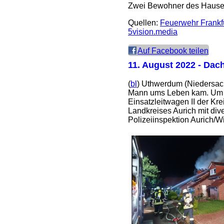
Zwei Bewohner des Hauses
Quellen:
Feuerwehr Frankf
5vision.media
Auf Facebook teilen
11. August 2022
- Dach
(
bl
) Uthwerdum (Niedersach
Mann ums Leben kam. Um 2
Einsatzleitwagen II der Kre
Landkreises Aurich mit di
Polizeiinspektion Aurich/W