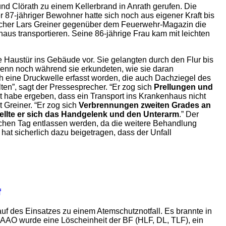
d Clörath zu einem Kellerbrand in Anrath gerufen. Die
r 87-jähriger Bewohner hatte sich noch aus eigener Kraft bis
sprecher Lars Greiner gegenüber dem Feuerwehr-Magazin die
us transportieren. Seine 86-jährige Frau kam mit leichten
e Haustür ins Gebäude vor. Sie gelangten durch den Flur bis
 “Denn noch während sie erkundeten, wie sie daran
eine Druckwelle erfasst worden, die auch Dachziegel des
en”, sagt der Pressesprecher. “Er zog sich
Prellungen und
t habe ergeben, dass ein Transport ins Krankenhaus nicht
 Greiner. “Er zog sich
Verbrennungen zweiten Grades an
ellte er sich das Handgelenk und den Unterarm
.” Der
chen Tag entlassen werden, da die weitere Behandlung
hat sicherlich dazu beigetragen, dass der Unfall
f
 des Einsatzes zu einem Atemschutznotfall. Es brannte in
AO wurde eine Löscheinheit der BF (HLF, DL, TLF), ein