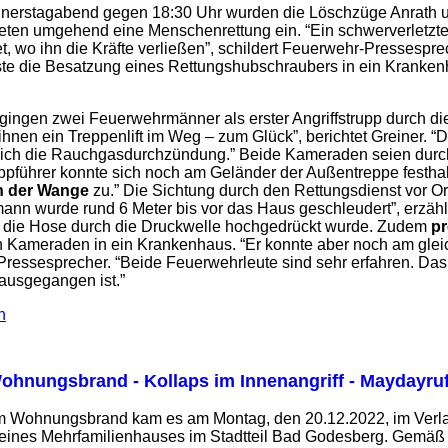
nerstagabend gegen 18:30 Uhr wurden die Löschzüge Anrath un
eiteten umgehend eine Menschenrettung ein. “Ein schwerverletzte
tet, wo ihn die Kräfte verließen”, schildert Feuerwehr-Presse
te die Besatzung eines Rettungshubschraubers in ein Krankenha
 gingen zwei Feuerwehrmänner als erster Angriffstrupp durch di
r ihnen ein Treppenlift im Weg – zum Glück”, berichtet Greiner.
ich die Rauchgasdurchzündung.” Beide Kameraden seien durch 
führer konnte sich noch am Geländer der Außentreppe festhalt
n der Wange
zu.” Die Sichtung durch den Rettungsdienst vor Or
ann wurde rund 6 Meter bis vor das Haus geschleudert”, erzählt
 die Hose durch die Druckwelle hochgedrückt wurde. Zudem
pr
n Kameraden in ein Krankenhaus. “Er konnte aber noch am glei
 Pressesprecher. “Beide Feuerwehrleute sind sehr erfahren. Das 
 ausgegangen ist.”
n
ohnungsbrand - Kollaps im Innenangriff - Maydayru
 Wohnungsbrand kam es am Montag, den 20.12.2022, im Verlauf
nes Mehrfamilienhauses im Stadtteil Bad Godesberg. Gemäß A