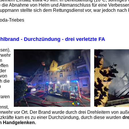
 die Abnahme von Helm und Atemanschluss für eine Verbesserun
Truppmann stellte sich dem Rettungsdienst vor, war jedoch nach 
oda-Triebes
hlbrand - Durchzündung - drei verletzte FA
sen).
rwehr
m
effen
der
 von
h die
n
waren
nst,
uerwehr vor Ort. Der Brand wurde durch drei Drehleitern von a
tzkräfte kam es zu einer Durchzündung, durch diese wurden
dre
n Handgelenken.