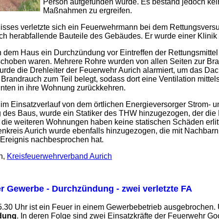
Person aufgefunden wurde. Es bestand jedoch kein
Maßnahmen zu ergreifen.
nisses verletzte sich ein Feuerwehrmann bei dem Rettungsversu
rch herabfallende Bauteile des Gebäudes. Er wurde einer Klinik 
n dem Haus ein Durchzündung vor Eintreffen der Rettungsmittel
rschoben waren. Mehrere Rohre wurden von allen Seiten zur B
de die Drehleiter der Feuerwehr Aurich alarmiert, um das Dach
Brandrauch zum Teil belegt, sodass dort eine Ventilation mittel
nnten in ihre Wohnung zurückkehren.
 Einsatzverlauf von dem örtlichen Energieversorger Strom- un
 des Baus, wurde ein Statiker des THW hinzugezogen, der di
e, die weiteren Wohnungen haben keine statischen Schäden erlit
enkreis Aurich wurde ebenfalls hinzugezogen, die mit Nachbarn
 Ereignis nachbesprochen hat.
n,
Kreisfeuerwehrverband Aurich
r Gewerbe - Durchzündung - zwei verletzte FA
30 Uhr ist ein Feuer in einem Gewerbebetrieb ausgebrochen. Unm
dung
. In deren Folge sind zwei Einsatzkräfte der Feuerwehr Goc