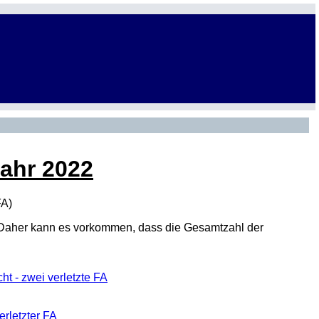
Jahr 2022
FA
)
den. Daher kann es vorkommen, dass die Gesamtzahl der
t - zwei verletzte FA
erletzter FA