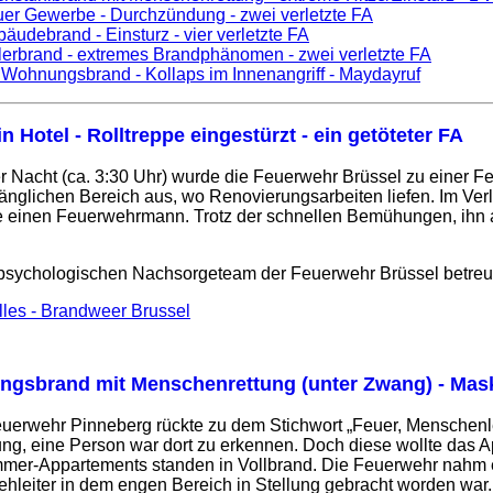
uer Gewerbe - Durchzündung - zwei verletzte FA
äudebrand - Einsturz - vier verletzte FA
lerbrand - extremes Brandphänomen - zwei verletzte FA
 Wohnungsbrand - Kollaps im Innenangriff - Maydayruf
n Hotel - Rolltreppe eingestürzt - ein getöteter FA
der Nacht (ca. 3:30 Uhr) wurde die Feuerwehr Brüssel zu einer
nglichen Bereich aus, wo Renovierungsarbeiten liefen. Im Verl
te einen Feuerwehrmann. Trotz der schnellen Bemühungen, ihn
psychologischen Nachsorgeteam der Feuerwehr Brüssel betreu
les - Brandweer Brussel
gsbrand mit Menschenrettung (unter Zwang) - Maske 
euerwehr Pinneberg rückte zu dem Stichwort „Feuer, Menschenl
, eine Person war dort zu erkennen. Doch diese wollte das App
r-Appartements standen in Vollbrand. Die Feuerwehr nahm eine
rehleiter in dem engen Bereich in Stellung gebracht worden wa