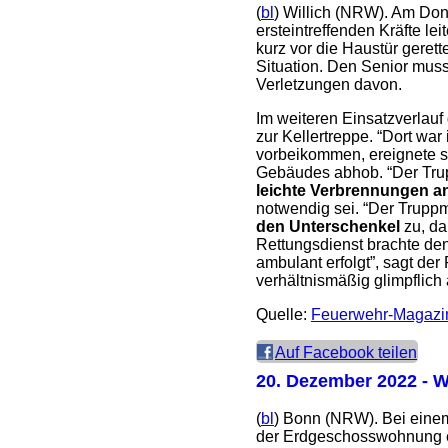
(
bl
) Willich (NRW). Am Don
ersteintreffenden Kräfte l
kurz vor die Haustür geret
Situation. Den Senior muss
Verletzungen davon.
Im weiteren Einsatzverlauf
zur Kellertreppe. “Dort wa
vorbeikommen, ereignete s
Gebäudes abhob. “Der Trupp
leichte Verbrennungen a
notwendig sei. “Der Truppm
den Unterschenkel
zu, da
Rettungsdienst brachte de
ambulant erfolgt”, sagt der
verhältnismäßig glimpflich
Quelle:
Feuerwehr-Magazi
Auf Facebook teilen
20. Dezember 2022
- W
(
bl
) Bonn (NRW). Bei einem
der Erdgeschosswohnung ei