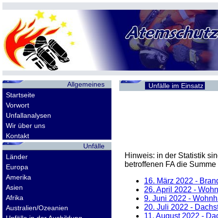
Allgemeines
Unfälle im Einsatz
Startseite
Vorwort
Unfallanalysen
Wir über uns
Kontakt
Unfälle
Hinweis: in der Statistik 
Länder
betroffenen
FA
die Summe d
Europa
Amerika
16. März 2022
- Brand
Asien
26. April 2022
- Wohnu
Afrika
9. Juni 2022
- Wohnha
20. Juli 2022
- Dachst
Australien/Ozeanien
11. August 2022
- Dac