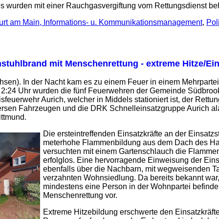
 wurden mit einer Rauchgasvergiftung vom Rettungsdienst be
urt am Main, Informations- u. Kommunikationsmanagement
,
Pol
stuhlbrand mit Menschenrettung - extreme Hitze/Eins
sen). In der Nacht kam es zu einem Feuer in einem Mehrparte
:24 Uhr wurden die fünf Feuerwehren der Gemeinde Südbrook
isfeuerwehr Aurich, welcher in Middels stationiert ist, der Rettu
versen Fahrzeugen und die DRK Schnelleinsatzgruppe Aurich ala
ittmund.
Die ersteintreffenden Einsatzkräfte an der Einsatzs
meterhohe Flammenbildung aus dem Dach des Ha
versuchten mit einem Gartenschlauch die Flammen
erfolglos. Eine hervorragende Einweisung der Eins
ebenfalls über die Nachbarn, mit wegweisenden T
verzahnten Wohnsiedlung. Da bereits bekannt war,
mindestens eine Person in der Wohnpartei befinde
Menschenrettung vor.
Extreme Hitzebildung erschwerte den Einsatzkräft