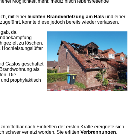
erlei Möglichkeit mehr, medizinisch lebensrettende
ch, mit einer
leichten Brandverletzung am Hals
und einer
zugeführt, konnte diese jedoch bereits wieder verlassen.
 gab, da
randbekämpfung
 gezielt zu löschen.
s Hochleistungslüfter
d Gaslos geschaltet.
e Brandwohnung als
ten. Die
 und prophylaktisch
ittelbar nach Eintreffen der ersten Kräfte ereignete sich
h schwer verletzt worden. Sie erlitten
Verbrennungen
,