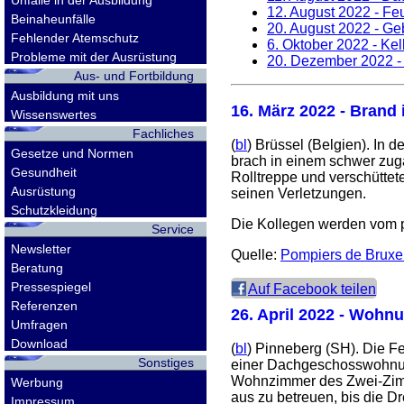
Unfälle in der Ausbildung
12. August 2022
- Fe
Beinaheunfälle
20. August 2022
- Geb
Fehlender Atemschutz
6. Oktober 2022
- Kel
Probleme mit der Ausrüstung
20. Dezember 2022
-
Aus- und Fortbildung
Ausbildung mit uns
16. März 2022
- Brand i
Wissenswertes
Fachliches
(
bl
) Brüssel (Belgien). In 
Gesetze und Normen
brach in einem schwer zugä
Gesundheit
Rolltreppe und verschütte
Ausrüstung
seinen Verletzungen.
Schutzkleidung
Die Kollegen werden vom 
Service
Newsletter
Quelle:
Pompiers de Bruxel
Beratung
Pressespiegel
Auf Facebook teilen
Referenzen
26. April 2022
- Wohnun
Umfragen
Download
(
bl
) Pinneberg (SH). Die F
Sonstiges
einer Dachgeschosswohnung
Wohnzimmer des Zwei-Zimme
Werbung
aus zu betreuen, bis die D
Impressum