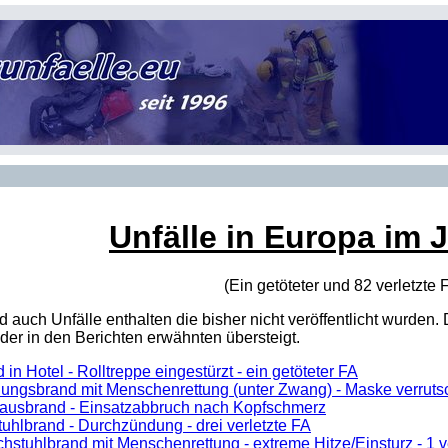
Unfälle in Europa im 
(Ein getöteter und 82 verletzte
sind auch Unfälle enthalten die bisher nicht veröffentlicht wur
er in den Berichten erwähnten übersteigt.
 in Hotel - Rolltreppe eingestürzt - ein getöteter FA
ngsbrand mit Menschenrettung (unter Zwang) - Maske verrutsch
usbrand - Einsatzabbruch nach Kopfschmerz
uhlbrand - Durchzündung - drei verletzte FA
hstuhlbrand mit Menschenrettung - extreme Hitze/Einsturz - 1 v