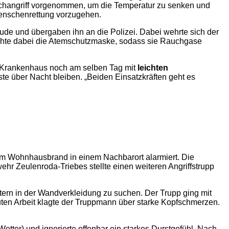
Löschangriff vorgenommen, um die Temperatur zu senken und
Menschenrettung vorzugehen.
de und übergaben ihn an die Polizei. Dabei wehrte sich der
tschte dabei die Atemschutzmaske, sodass sie Rauchgase
s Krankenhaus noch am selben Tag mit
leichten
e über Nacht bleiben. „Beiden Einsatzkräften geht es
em Wohnhausbrand in einem Nachbarort alarmiert. Die
r Zeulenroda-Triebes stellte einen weiteren Angriffstrupp
ern in der Wandverkleidung zu suchen. Der Trupp ging mit
ten Arbeit klagte der Truppmann über starke Kopfschmerzen.
etter) und ignorierte offenbar ein starkes Durstgefühl. Nach