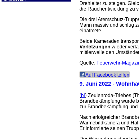
Drehleiter zu steigen. Gle
die Rauchentwicklung zu v
Die drei Atemschutz-Trupp
Mann massiv und schlug zw
einatmete.
Beide Kameraden transport
Verletzungen
wieder verl
mittlerweile den Umständen
Quelle:
Feuerwehr-Magazi
Auf Facebook teilen
9. Juni 2022
- Wohnhau
(
bl
) Zeulenroda-Triebes (T
Brandbekämpfung wurde ber
zur Brandbekämpfung und d
Nach erfolgreicher Brandb
Wärmebildkamera und Halli
Er informierte seinen Trup
Der Wassertrupp stand vor 