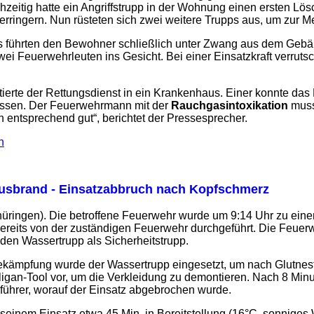
ichzeitig hatte ein Angriffstrupp in der Wohnung einen ersten 
erringern. Nun rüsteten sich zwei weitere Trupps aus, um zur 
s führten den Bewohner schließlich unter Zwang aus dem Gebäu
ei Feuerwehrleuten ins Gesicht. Bei einer Einsatzkraft verru
ierte der Rettungsdienst in ein Krankenhaus. Einer konnte da
assen. Der Feuerwehrmann mit der
Rauchgasintoxikation
musst
 entsprechend gut“, berichtet der Pressesprecher.
n
sbrand - Einsatzabbruch nach Kopfschmerz
hüringen). Die betroffene Feuerwehr wurde um 9:14 Uhr zu ein
eits von der zuständigen Feuerwehr durchgeführt. Die Feuerweh
en Wassertrupp als Sicherheitstrupp.
ekämpfung wurde der Wassertrupp eingesetzt, um nach Glutnest
gan-Tool vor, um die Verkleidung zu demontieren. Nach 8 Minu
pführer, worauf der Einsatz abgebrochen wurde.
seinem Einsatz etwa 45 Min. in Bereitstellung (16°C, sonniges W