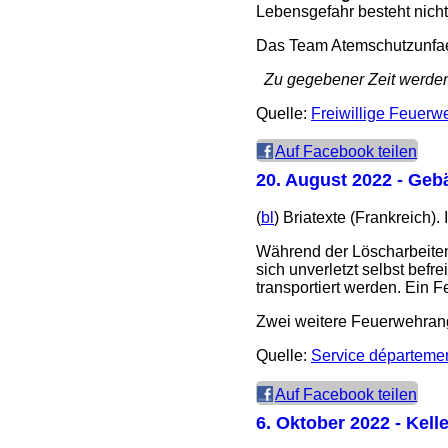
Lebensgefahr besteht nicht
Das Team Atemschutzunfael
Zu gegebener Zeit werden 
Quelle:
Freiwillige Feuerw
Auf Facebook teilen
20. August 2022
- Gebä
(
bl
) Briatexte (Frankreich
Während der Löscharbeite
sich unverletzt selbst bef
transportiert werden. Ein F
Zwei weitere Feuerwehrang
Quelle:
Service départemen
Auf Facebook teilen
6. Oktober 2022
- Kell