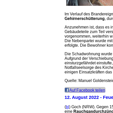
Im Verlauf des Brandereig
Gehirnerschütterung
, du
Anzunehmen ist, dass es i
Gebäudeteile zum Teil ve
vorgenommen, weiterhin wur
Die Nebenpartei wurde mit 
erfolgte. Die Bewohner ko
Die Schadwohnung wurde im
Aufgrund der Verschiebung
einsturzgefährdet einstuft
Notfallseelsorge des Kirch
einigen Einsatzkräften das
Quelle: Manuel Goldenstei
Auf Facebook teilen
12. August 2022
- Feue
(
bl
) Goch (NRW). Gegen 15.
eine
Rauchgasdurchzün