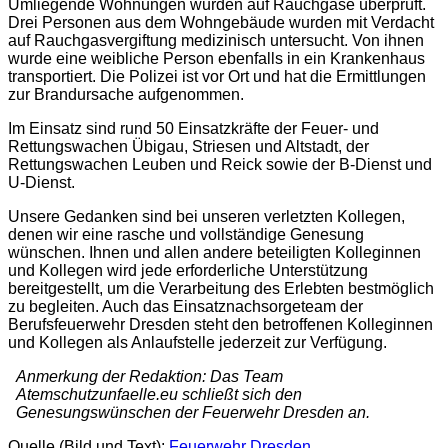
Umliegende Wohnungen wurden auf Rauchgase überprüft.
Drei Personen aus dem Wohngebäude wurden mit Verdacht
auf Rauchgasvergiftung medizinisch untersucht. Von ihnen
wurde eine weibliche Person ebenfalls in ein Krankenhaus
transportiert. Die Polizei ist vor Ort und hat die Ermittlungen
zur Brandursache aufgenommen.
Im Einsatz sind rund 50 Einsatzkräfte der Feuer- und
Rettungswachen Übigau, Striesen und Altstadt, der
Rettungswachen Leuben und Reick sowie der B-Dienst und
U-Dienst.
Unsere Gedanken sind bei unseren verletzten Kollegen,
denen wir eine rasche und vollständige Genesung
wünschen. Ihnen und allen andere beteiligten Kolleginnen
und Kollegen wird jede erforderliche Unterstützung
bereitgestellt, um die Verarbeitung des Erlebten bestmöglich
zu begleiten. Auch das Einsatznachsorgeteam der
Berufsfeuerwehr Dresden steht den betroffenen Kolleginnen
und Kollegen als Anlaufstelle jederzeit zur Verfügung.
Anmerkung der Redaktion: Das Team
Atemschutzunfaelle.eu schließt sich den
Genesungswünschen der Feuerwehr Dresden an.
Quelle (Bild und Text):
Feuerwehr Dresden