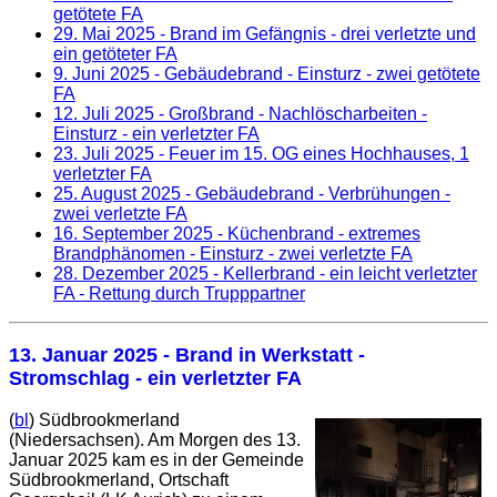
getötete FA
29. Mai 2025
- Brand im Gefängnis - drei verletzte und
ein getöteter FA
9. Juni 2025
- Gebäudebrand - Einsturz - zwei getötete
FA
12. Juli 2025
- Großbrand - Nachlöscharbeiten -
Einsturz - ein verletzter FA
23. Juli 2025
- Feuer im 15. OG eines Hochhauses, 1
verletzter FA
25. August 2025
- Gebäudebrand - Verbrühungen -
zwei verletzte FA
16. September 2025
- Küchenbrand - extremes
Brandphänomen - Einsturz - zwei verletzte FA
28. Dezember 2025
- Kellerbrand - ein leicht verletzter
FA - Rettung durch Trupppartner
13. Januar 2025
- Brand in Werkstatt -
Stromschlag - ein verletzter FA
(
bl
) Südbrookmerland
(Niedersachsen). Am Morgen des 13.
Januar 2025 kam es in der Gemeinde
Südbrookmerland, Ortschaft