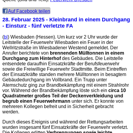
Auf Facebook teilen
28. Februar 2025
- Kleinbrand in einem Durchgang
- Einsturz - fünf verletzte FA
(
bl
) Wiesbaden (Hessen). Um kurz vor 2 Uhr wurde der
Leitstelle der Feuerwehr Wiesbaden ein Feuer in der
Wellritzstraße im Wiesbadener Westend gemeldet. Der
Anrufer berichtete von
brennenden Mülltonnen in einem
Durchgang zum Hinterhof
des Gebäudes. Die Leitstelle
entsendete daraufhin Einsatzkräfte der Berufsfeuerwehr
sowie die Freiwillige Feuerwehr Stadtmitte. Beim Eintreffen
der Einsatzkräfte standen mehrere Mülltonnen in besagtem
Gebäudedurchgang im Vollbrand. Ein Trupp unter
Atemschutz ging zur Brandbekämpfung mit einem Strahlrohr
vor. Während der Brandbekämpfung löste sich ein
circa 10
Quadratmeter großes Teil der Deckenverkleidung und
begrub einen Feuerwehrmann
unter sich. Er konnte von
mehreren Kollegen befreit und in Sicherheit gebracht
werden.
Durch dieses Ereignis und während der Rettungsarbeiten
wurden insgesamt fünf Einsatzkräfte der Feuerwehr verletzt.
Die Kollegen erlitten
Verbrennungen sowie leichte