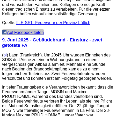
und wünscht den Familien und Kollegen die nötige Kraft
diesen tragischen Einsatz zu verarbeiten. Für die verletzten
Kollegen hoffen wir auf eine vollständige Genesung.
Quelle:
IILE-SRI - Feuerwehr der Provinz Lüttich
Auf Facebook teilen
9. Juni 2025
- Gebäudebrand - Einsturz - zwei
getötete FA
(
bl
) Laon (Frankreich). Um 20:45 Uhr wurden Einheiten des
SDIS de l'Aisne zu einem Wohnungsbrand in einem
viergeschossigen Altbau alarmiert. Mehr als eine Stunde
nach Beginn der Brandbekämpfung kam es zu einem
folgenreichen Teileinsturz. Zwei Feuerwehrleute wurden
verschüttet und konnten erst am Folgetag geborgen werden.
In tiefer Trauer gaben die Verantwortlichen bekannt, dass die
Feuerwehrmänner Tangui MOSIN und Maxime
PRUD’HOMME während des Brandes verstorben sind.
Beide Feuerwehrleute verloren ihr Leben, als sie ihre Pflicht
mit Mut und Selbstlosigkeit erfüllten. Der 22-jährige Tangui
MOSIN war freiwilliger Feuerwehrmann in La Fère. Der 23-
jährige Maxime PRUD’HOMME, junger Vater, war