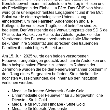
Berufsfeuerwehrmann mit befristetem Vertrag in Hirson und
als Freiwilliger in der Einheit La Fère. Das SDIS von Aisne
würdigt ihr uneingeschränktes Engagement und ihren Mut.
Sofort wurde eine psychologische Unterstützung
eingerichtet, um ihre Familien, Angehörigen und alle
Kollegen, die von dieser Tragödie tief betroffen sind, zu
begleiten. Der Vorsitzende des Verwaltungsrats des SDIS de
l'Aisne, der Präfekt von Aisne, der Abteilungsdirektor, der
Vorsitzende des Feuerwehrverbands und alle Mitarbeiter
bekunden ihre Solidarität und sprechen den trauernden
Familien ihr aufrichtiges Beileid aus.
Am 15. Juni 2025 wurde den beiden verstorbenen
Feuerwehrangehörigen gedacht, auch um ihr Andenken und
ihren beispielhaften Einsatz zu ehren. Im Rahmen der
Zeremonie wurden die beiden Feuerwehrmänner posthum in
den Rang eines Sergeanten befördert. Sie erhielten die
höchsten Auszeichnungen, die innerhalb der Institution
verliehen werden:
Medaille für innere Sicherheit - Stufe Gold
Ehrenmedaille der Feuerwehr für außergewöhnliche
Dienste - Stufe Gold
Medaille für Mut und Hingabe - Stufe Gold
Medaille für föderale Verdienste