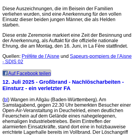
Diese Auszeichnungen, die im Beisein der Familien
verliehen wurden, sind eine Anerkennung für den vollen
Einsatz dieser beiden jungen Männer, die als Helden
starben.
Diese erste Zeremonie markiert eine Zeit der Besinnung und
der Anerkennung, als Auftakt für die offizielle nationale
Ehrung, die am Montag, den 16. Juni, in La Fère stattfindet.
Quellen:
Préfète de l'Aisne
und
Sapeurs-pompiers de l'Aisne
- SDIS 02
Auf Facebook teilen
12. Juli 2025
- Großbrand - Nachlöscharbeiten -
Einsturz - ein verletzter FA
(
bl
) Wangen im Allgäu (Baden-Württemberg). Am
Samstagabend, gegen 22.30 Uhr bemerkten Besucher einer
Open-Air-Veranstaltung in Deuchelried, einen deutlichen
Feuerschein auf dem Gelände eines nahegelegenen,
ehemaligen Industriebetriebes. Beim Eintreffen der
alarmierten Einsatzkräfte, stand dort eine in holzbauweise
errichtete Lagerhalle bereits im Vollbrand. Der Löschangriff