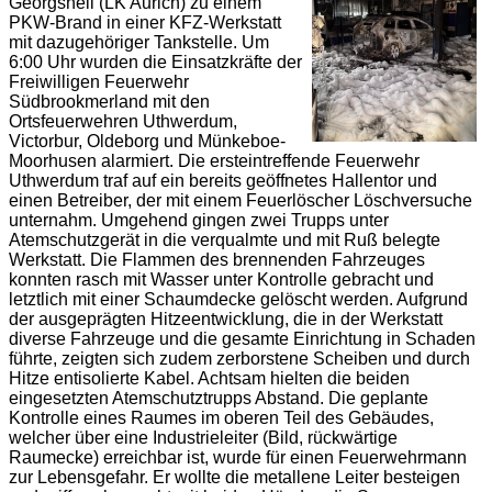
Georgsheil (LK Aurich) zu einem
PKW-Brand in einer KFZ-Werkstatt
mit dazugehöriger Tankstelle. Um
6:00 Uhr wurden die Einsatzkräfte der
Freiwilligen Feuerwehr
Südbrookmerland mit den
Ortsfeuerwehren Uthwerdum,
Victorbur, Oldeborg und Münkeboe-
Moorhusen alarmiert. Die ersteintreffende Feuerwehr
Uthwerdum traf auf ein bereits geöffnetes Hallentor und
einen Betreiber, der mit einem Feuerlöscher Löschversuche
unternahm. Umgehend gingen zwei Trupps unter
Atemschutzgerät in die verqualmte und mit Ruß belegte
Werkstatt. Die Flammen des brennenden Fahrzeuges
konnten rasch mit Wasser unter Kontrolle gebracht und
letztlich mit einer Schaumdecke gelöscht werden. Aufgrund
der ausgeprägten Hitzeentwicklung, die in der Werkstatt
diverse Fahrzeuge und die gesamte Einrichtung in Schaden
führte, zeigten sich zudem zerborstene Scheiben und durch
Hitze entisolierte Kabel. Achtsam hielten die beiden
eingesetzten Atemschutztrupps Abstand. Die geplante
Kontrolle eines Raumes im oberen Teil des Gebäudes,
welcher über eine Industrieleiter (Bild, rückwärtige
Raumecke) erreichbar ist, wurde für einen Feuerwehrmann
zur Lebensgefahr. Er wollte die metallene Leiter besteigen