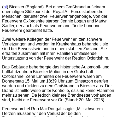
(
bl
) Bicester (England). Bei einem Großbrand auf einem
ehemaligen Stützpunkt der Royal Air Force starben drei
Menschen, darunter zwei Feuerwehrangehörige. Von der
Feuerwehr Oxfordshire starben Jennie Logan und Martyn
Sadler, der auch als Feuerwehrmann für die Londoner
Feuerwehr gearbeitet hatte.
Zwei weitere Kollegen der Feuerwehr erlitten schwere
Verletzungen und werden im Krankenhaus behandelt, sie
sind bei Bewusstsein und in einem stabilen Zustand. Sie
erhalten zusammen mit ihren Familien umfassende
Unterstützung von der Feuerwehr der Region Oxfordshire.
Das Gebäude beherbergte das historische Automobil- und
Luftfahrtzentrum Bicester Motion in der Grafschaft
Oxfordshire. Zehn Einheiten der Feuerwehr waren am
Donnerstag 15. Mai um 18:39 Uhr zum Einsatzort gerufen
worden und rückten zu dem Großbrand in Bicester aus. Der
Brand ist mittlerweile unter Kontrolle, es sind keine Flammen
mehr zu sehen. Da jedoch kleinere Brandnester vorhanden
sind, bleibt die Feuerwehr vor Ort (Stand: 20. Mai 2025).
Feuerwehrchef Rob MacDougall sagte: „Mit schwerem
Herzen müssen wir den Verlust der beiden