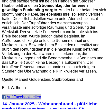
und griff sachgerecht mit beiden Händen die Sprossen.
Hierbei erlitt er einen
Stromschlag, der für einen
gewaltigen Funkenflug sorgte
. An der Leiter befanden sich
stromführende Kabel, die ebenfalls ihre Isolierung verloren
hatte. Diese Schadstellen waren unter Atemschutz nicht
ersichtlich. Der Truppführer des Atemschutztrupps
veranlasste eine sofortige Räumung und Sperrung der
Werkstatt. Der verletzte Feuerwehrmann konnte sich ins
Freie begeben, wurde jedoch dabei begleitet. Im
Außenbereich zeigte er leichte Benommenheit und
Muskelzucken. Er wurde beim Entkleiden unterstützt und
durch den Rettungsdienst in die nächste Klinik gefahren.
Verletzungen der Haut waren nicht erkennbar, die
Muskelzuckungen und die Benommenheit ließen nach und
das EKG ließ auch keine Besorgnis aufkommen. Der
betroffene Feuerwehrmann konnte somit nach einigen
Stunden der Überwachung die Klinik wieder verlassen.
Quelle: Manuel Goldenstein, Südbrookmerland
Bild: W. Ihnen
Auf Facebook teilen
14. Januar 2025
- Wohnungsbrand - plötzliche