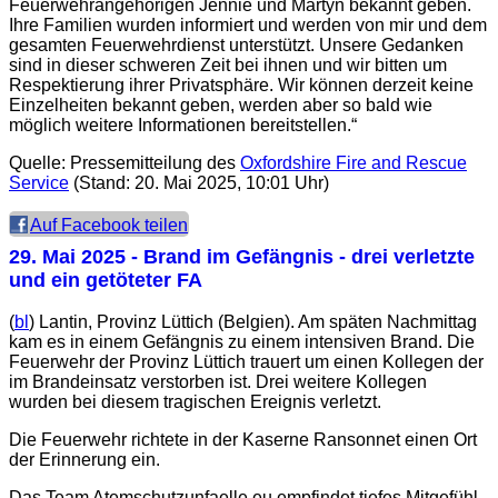
Feuerwehrangehörigen Jennie und Martyn bekannt geben.
Ihre Familien wurden informiert und werden von mir und dem
gesamten Feuerwehrdienst unterstützt. Unsere Gedanken
sind in dieser schweren Zeit bei ihnen und wir bitten um
Respektierung ihrer Privatsphäre. Wir können derzeit keine
Einzelheiten bekannt geben, werden aber so bald wie
möglich weitere Informationen bereitstellen.“
Quelle: Pressemitteilung des
Oxfordshire Fire and Rescue
Service
(Stand: 20. Mai 2025, 10:01 Uhr)
Auf Facebook teilen
29. Mai 2025
- Brand im Gefängnis - drei verletzte
und ein getöteter FA
(
bl
) Lantin, Provinz Lüttich (Belgien). Am späten Nachmittag
kam es in einem Gefängnis zu einem intensiven Brand. Die
Feuerwehr der Provinz Lüttich trauert um einen Kollegen der
im Brandeinsatz verstorben ist. Drei weitere Kollegen
wurden bei diesem tragischen Ereignis verletzt.
Die Feuerwehr richtete in der Kaserne Ransonnet einen Ort
der Erinnerung ein.
Das Team Atemschutzunfaelle.eu empfindet tiefes Mitgefühl