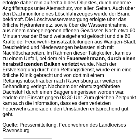
erfolgte daher rein außerhalb des Objektes, durch mehrere
Angriffstrupps unter Atemschutz, von allen Seiten. Auch über
den Dachmonitor eines Löschfahrzeuges wurde der Brand
bekämpft. Die Löschwasserversorgung erfolgte über das
örtliche Hydrantennetz, sowie über die Wasserentnahme,
aus einem nahegelegenen offenen Gewässer. Nach etwa 60
Minuten war der Brand weitestgehend gelöscht und die 60
Kräfte der Feuerwehr-Einsatzabteilungen aus Wangen-Stadt,
Deuchelried und Niederwangen befassten sich mit
Nachlöscharbeiten. Im Rahmen dieser Tätigkeiten, kam es
zu einem Unfall, bei dem ein
Feuerwehrmann, durch einen
herabstürzenden Balken verletzt
wurde. Nach der
Erstversorgung durch den Rettungsdienst, wurde er in eine
örtliche Klinik gebracht und von dort mit einem
Rettungshubschrauber nach Ravensburg zur weiteren
Behandlung verlegt. Nachdem der einsturzgefährdete
Dachstuhl durch einen Bagger eingerissen worden war,
endete der Einsatz gegen 03.30 Uhr. Zum gleichen Zeitpunkt
kam auch die Information, dass es dem verletzten
Feuerwehrkameraden, den Umständen entsprechend gut
geht.
Quelle: Pressemitteilung, Feuerwehren des Landkreises
Ravensburg