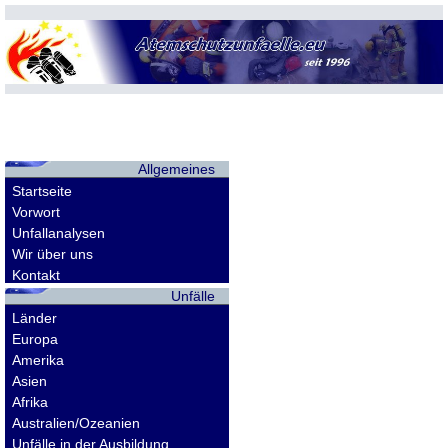
Allgemeines
Startseite
Vorwort
Unfallanalysen
Wir über uns
Kontakt
Unfälle
Länder
Europa
Amerika
Asien
Afrika
Australien/Ozeanien
Unfälle in der Ausbildung