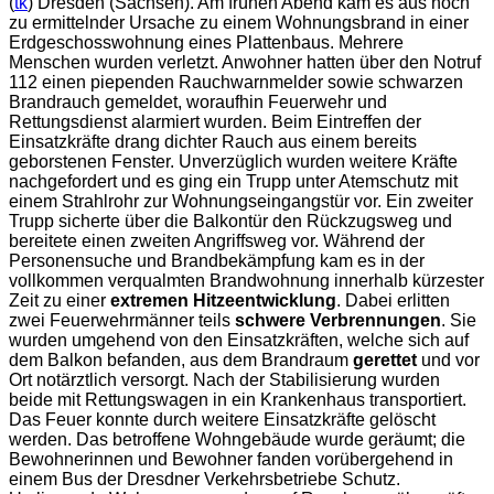
(
tk
) Dresden (Sachsen). Am frühen Abend kam es aus noch
zu ermittelnder Ursache zu einem Wohnungsbrand in einer
Erdgeschosswohnung eines Plattenbaus. Mehrere
Menschen wurden verletzt. Anwohner hatten über den Notruf
112 einen piependen Rauchwarnmelder sowie schwarzen
Brandrauch gemeldet, woraufhin Feuerwehr und
Rettungsdienst alarmiert wurden. Beim Eintreffen der
Einsatzkräfte drang dichter Rauch aus einem bereits
geborstenen Fenster. Unverzüglich wurden weitere Kräfte
nachgefordert und es ging ein Trupp unter Atemschutz mit
einem Strahlrohr zur Wohnungseingangstür vor. Ein zweiter
Trupp sicherte über die Balkontür den Rückzugsweg und
bereitete einen zweiten Angriffsweg vor. Während der
Personensuche und Brandbekämpfung kam es in der
vollkommen verqualmten Brandwohnung innerhalb kürzester
Zeit zu einer
extremen Hitzeentwicklung
. Dabei erlitten
zwei Feuerwehrmänner teils
schwere Verbrennungen
. Sie
wurden umgehend von den Einsatzkräften, welche sich auf
dem Balkon befanden, aus dem Brandraum
gerettet
und vor
Ort notärztlich versorgt. Nach der Stabilisierung wurden
beide mit Rettungswagen in ein Krankenhaus transportiert.
Das Feuer konnte durch weitere Einsatzkräfte gelöscht
werden. Das betroffene Wohngebäude wurde geräumt; die
Bewohnerinnen und Bewohner fanden vorübergehend in
einem Bus der Dresdner Verkehrsbetriebe Schutz.