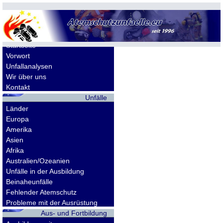
Allgemeines
Startseite
Vorwort
Unfallanalysen
Wir über uns
Kontakt
Unfälle
Länder
Europa
Amerika
Asien
Afrika
Australien/Ozeanien
Unfälle in der Ausbildung
Beinaheunfälle
Fehlender Atemschutz
Probleme mit der Ausrüstung
Aus- und Fortbildung