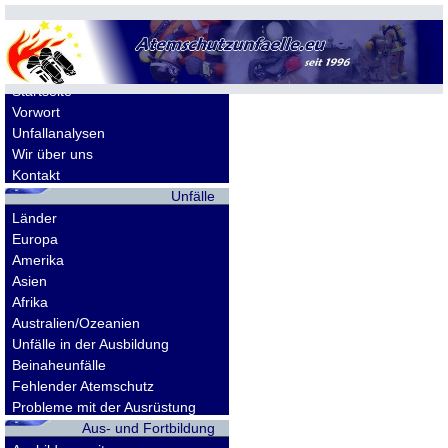
Allgemeines
Startseite
Vorwort
Unfallanalysen
Wir über uns
Kontakt
Unfälle
Länder
Europa
Amerika
Asien
Afrika
Australien/Ozeanien
Unfälle in der Ausbildung
Beinaheunfälle
Fehlender Atemschutz
Probleme mit der Ausrüstung
Aus- und Fortbildung