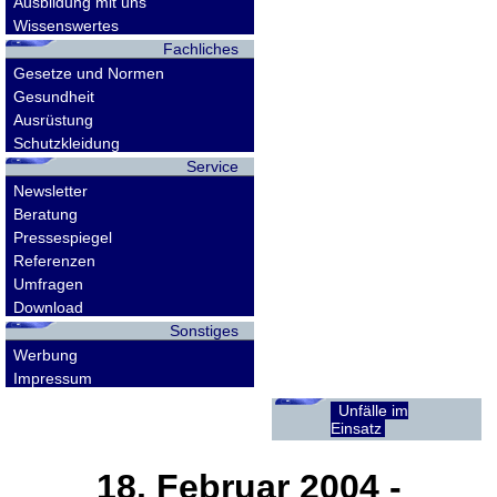
Ausbildung mit uns
Wissenswertes
Fachliches
Gesetze und Normen
Gesundheit
Ausrüstung
Schutzkleidung
Service
Newsletter
Beratung
Pressespiegel
Referenzen
Umfragen
Download
Sonstiges
Werbung
Impressum
Unfälle im
Einsatz
18. Februar 2004
-