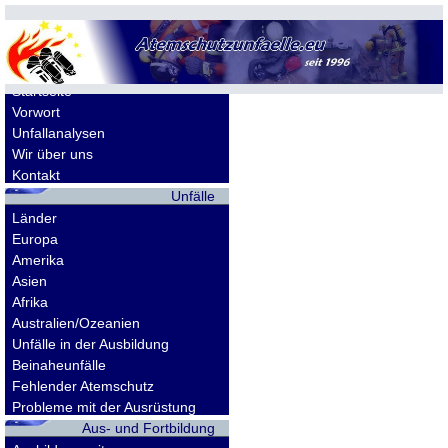
Allgemeines
Startseite
Vorwort
Unfallanalysen
Wir über uns
Kontakt
Unfälle
Länder
Europa
Amerika
Asien
Afrika
Australien/Ozeanien
Unfälle in der Ausbildung
Beinaheunfälle
Fehlender Atemschutz
Probleme mit der Ausrüstung
Aus- und Fortbildung