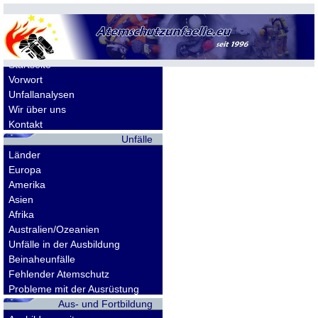
Allgemeines
Startseite
Vorwort
Unfallanalysen
Wir über uns
Kontakt
Unfälle
Länder
Europa
Amerika
Asien
Afrika
Australien/Ozeanien
Unfälle in der Ausbildung
Beinaheunfälle
Fehlender Atemschutz
Probleme mit der Ausrüstung
Aus- und Fortbildung