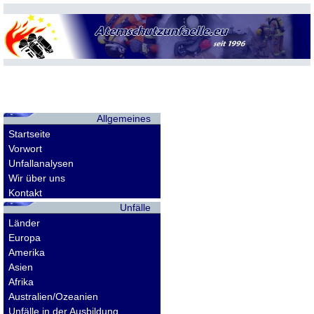
Allgemeines
Startseite
Vorwort
Unfallanalysen
Wir über uns
Kontakt
Unfälle
Länder
Europa
Amerika
Asien
Afrika
Australien/Ozeanien
Unfälle in der Ausbildung