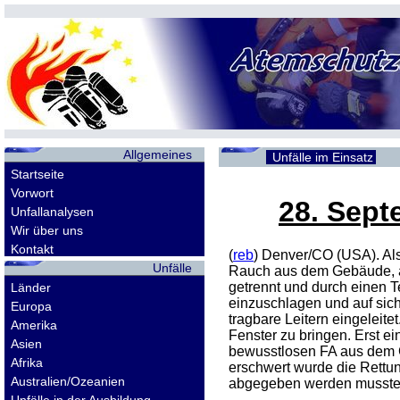
Allgemeines
Unfälle im Einsatz
Startseite
Vorwort
28. Sept
Unfallanalysen
Wir über uns
Kontakt
(
reb
) Denver/
CO
(USA). Al
Unfälle
Rauch aus dem Gebäude, ab
getrennt und durch einen 
Länder
einzuschlagen und auf sich
Europa
tragbare Leitern eingeleit
Amerika
Fenster zu bringen. Erst 
Asien
bewusstlosen FA aus dem Ge
Afrika
erschwert wurde die Rettun
Australien/Ozeanien
abgegeben werden musste, 