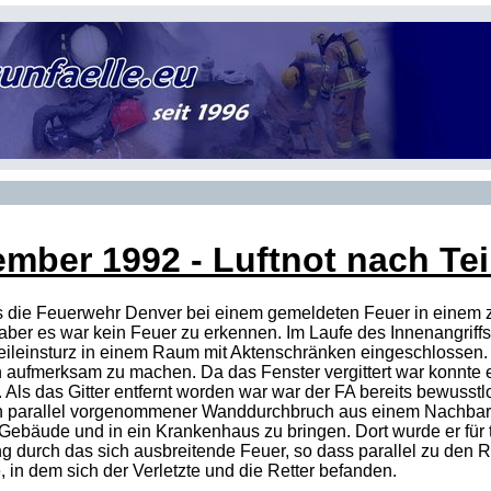
ember 1992
- Luftnot nach Tei
s die Feuerwehr Denver bei einem gemeldeten Feuer in einem z
er es war kein Feuer zu erkennen. Im Laufe des Innenangriff
Teileinsturz in einem Raum mit Aktenschränken eingeschlossen.
 aufmerksam zu machen. Da das Fenster vergittert war konnte er
et. Als das Gitter entfernt worden war war der FA bereits bewus
ein parallel vorgenommener Wanddurchbruch aus einem Nachbarr
bäude und in ein Krankenhaus zu bringen. Dort wurde er für tot
g durch das sich ausbreitende Feuer, so dass parallel zu den 
in dem sich der Verletzte und die Retter befanden.