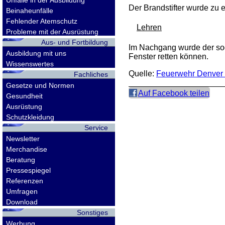
Unfälle in der Ausbildung
Der Brandstifter wurde zu 
Beinaheunfälle
Fehlender Atemschutz
Lehren
Probleme mit der Ausrüstung
Aus- und Fortbildung
Im Nachgang wurde der sog
Ausbildung mit uns
Fenster retten können.
Wissenswertes
Quelle:
Feuerwehr Denver
Fachliches
Gesetze und Normen
Auf Facebook teilen
Gesundheit
Ausrüstung
Schutzkleidung
Service
Newsletter
Merchandise
Beratung
Pressespiegel
Referenzen
Umfragen
Download
Sonstiges
Werbung