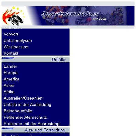
Allgemeines
Startseite
Vorwort
Unfallanalysen
Wir über uns
Kontakt
Unfälle
Länder
Europa
Amerika
Asien
Afrika
Australien/Ozeanien
Unfälle in der Ausbildung
Beinaheunfälle
Fehlender Atemschutz
Probleme mit der Ausrüstung
Aus- und Fortbildung