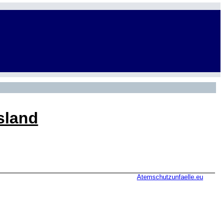
sland
Atemschutzunfaelle.eu