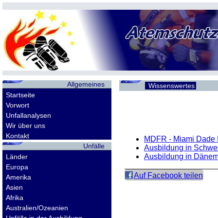
Allgemeines
Wissenswertes
Startseite
Vorwort
Unfallanalysen
Wir über uns
Kontakt
MDFR - Miami Dade 
Unfälle
Ausbildung in Schw
Ausbildung in Dänem
Länder
Europa
Auf Facebook teilen
Amerika
Asien
Afrika
Australien/Ozeanien