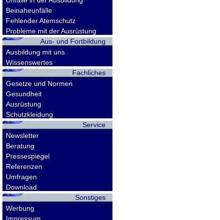
Unfälle in der Ausbildung
Beinaheunfälle
Fehlender Atemschutz
Probleme mit der Ausrüstung
Aus- und Fortbildung
Ausbildung mit uns
Wissenswertes
Fachliches
Gesetze und Normen
Gesundheit
Ausrüstung
Schutzkleidung
Service
Newsletter
Beratung
Pressespiegel
Referenzen
Umfragen
Download
Sonstiges
Werbung
Impressum