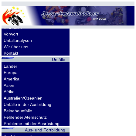
Allgemeines
Startseite
Vorwort
Unfallanalysen
Wir über uns
Kontakt
Unfälle
Länder
Europa
Amerika
Asien
Afrika
Australien/Ozeanien
Unfälle in der Ausbildung
Beinaheunfälle
Fehlender Atemschutz
Probleme mit der Ausrüstung
Aus- und Fortbildung