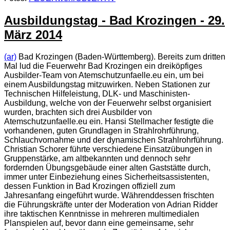
Ausbildungstag - Bad Krozingen - 29.
März 2014
(ar)
Bad Krozingen (Baden-Württemberg). Bereits zum dritten
Mal lud die Feuerwehr Bad Krozingen ein dreiköpfiges
Ausbilder-Team von Atemschutzunfaelle.eu ein, um bei
einem Ausbildungstag mitzuwirken. Neben Stationen zur
Technischen Hilfeleistung, DLK- und Maschinisten-
Ausbildung, welche von der Feuerwehr selbst organisiert
wurden, brachten sich drei Ausbilder von
Atemschutzunfaelle.eu ein. Hansi Stellmacher festigte die
vorhandenen, guten Grundlagen in Strahlrohrführung,
Schlauchvornahme und der dynamischen Strahlrohrführung.
Christian Schorer führte verschiedene Einsatzübungen in
Gruppenstärke, am altbekannten und dennoch sehr
fordernden Übungsgebäude einer alten Gaststätte durch,
immer unter Einbeziehung eines Sicherheitsassistenten,
dessen Funktion in Bad Krozingen offiziell zum
Jahresanfang eingeführt wurde. Währenddessen frischten
die Führungskräfte unter der Moderation von Adrian Ridder
ihre taktischen Kenntnisse in mehreren multimedialen
Planspielen auf, bevor dann eine gemeinsame, sehr