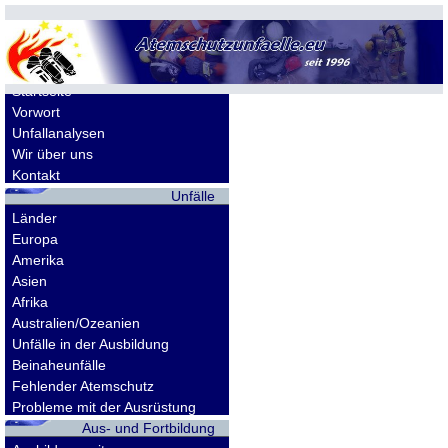
Allgemeines
Startseite
Vorwort
Unfallanalysen
Wir über uns
Kontakt
Unfälle
Länder
Europa
Amerika
Asien
Afrika
Australien/Ozeanien
Unfälle in der Ausbildung
Beinaheunfälle
Fehlender Atemschutz
Probleme mit der Ausrüstung
Aus- und Fortbildung