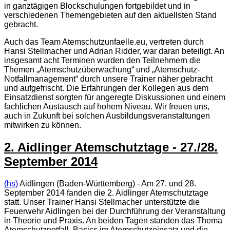
in ganztägigen Blockschulungen fortgebildet und in
verschiedenen Themengebieten auf den aktuellsten Stand
gebracht.
Auch das Team Atemschutzunfaelle.eu, vertreten durch
Hansi Stellmacher und Adrian Ridder, war daran beteiligt. An
insgesamt acht Terminen wurden den Teilnehmern die
Themen „Atemschutzüberwachung“ und „Atemschutz-
Notfallmanagement“ durch unsere Trainer näher gebracht
und aufgefrischt. Die Erfahrungen der Kollegen aus dem
Einsatzdienst sorgten für angeregte Diskussionen und einem
fachlichen Austausch auf hohem Niveau. Wir freuen uns,
auch in Zukunft bei solchen Ausbildungsveranstaltungen
mitwirken zu können.
2. Aidlinger Atemschutztage - 27./28.
September 2014
(hs)
Aidlingen (Baden-Württemberg) - Am 27. und 28.
September 2014 fanden die 2. Aidlinger Atemschutztage
statt. Unser Trainer Hansi Stellmacher unterstützte die
Feuerwehr Aidlingen bei der Durchführung der Veranstaltung
in Theorie und Praxis. An beiden Tagen standen das Thema
Atemschutznotfall, Basics im Atemschutzeinsatz und die