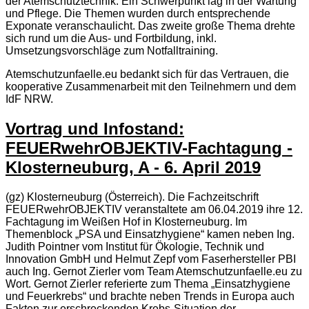
der Atemschutztechnik. Ein Schwerpunkt lag in der Wartung
und Pflege. Die Themen wurden durch entsprechende
Exponate veranschaulicht. Das zweite große Thema drehte
sich rund um die Aus- und Fortbildung, inkl.
Umsetzungsvorschläge zum Notfalltraining.
Atemschutzunfaelle.eu bedankt sich für das Vertrauen, die
kooperative Zusammenarbeit mit den Teilnehmern und dem
IdF NRW.
Vortrag und Infostand:
FEUERwehrOBJEKTIV-Fachtagung -
Klosterneuburg, A - 6. April 2019
(gz) Klosterneuburg (Österreich). Die Fachzeitschrift
FEUERwehrOBJEKTIV veranstaltete am 06.04.2019 ihre 12.
Fachtagung im Weißen Hof in Klosterneuburg. Im
Themenblock „PSA und Einsatzhygiene“ kamen neben Ing.
Judith Pointner vom Institut für Ökologie, Technik und
Innovation GmbH und Helmut Zepf vom Faserhersteller PBI
auch Ing. Gernot Zierler vom Team Atemschutzunfaelle.eu zu
Wort. Gernot Zierler referierte zum Thema „Einsatzhygiene
und Feuerkrebs“ und brachte neben Trends in Europa auch
Fakten zur erschreckenden Krebs-Situation der