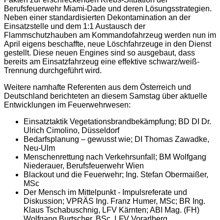
Berufsfeuerwehr Miami-Dade und deren Lösungsstrategien.
Neben einer standardisierten Dekontamination an der
Einsatzstelle und dem 1:1 Austausch der
Flammschutzhauben am Kommandofahrzeug werden nun im
April eigens beschaffte, neue Löschfahrzeuge in den Dienst
gestellt. Diese neuen Engines sind so ausgebaut, dass
bereits am Einsatzfahrzeug eine effektive schwarz/weiß-
Trennung durchgeführt wird.
Weitere namhafte Referenten aus dem Österreich und
Deutschland berichteten an diesem Samstag über aktuelle
Entwicklungen im Feuerwehrwesen:
Einsatztaktik Vegetationsbrandbekämpfung; BD DI Dr.
Ulrich Cimolino, Düsseldorf
Bedarfsplanung – gewusst wie; DI Thomas Zawadke,
Neu-Ulm
Menschenrettung nach Verkehrsunfall; BM Wolfgang
Niederauer, Berufsfeuerwehr Wien
Blackout und die Feuerwehr; Ing. Stefan Obermaißer,
MSc
Der Mensch im Mittelpunkt - Impulsreferate und
Diskussion; VPRÄS Ing. Franz Humer, MSc; BR Ing.
Klaus Tschabuschnig, LFV Kärnten; ABI Mag. (FH)
Wolfgang Burtscher, BSc, LFV Vorarlberg