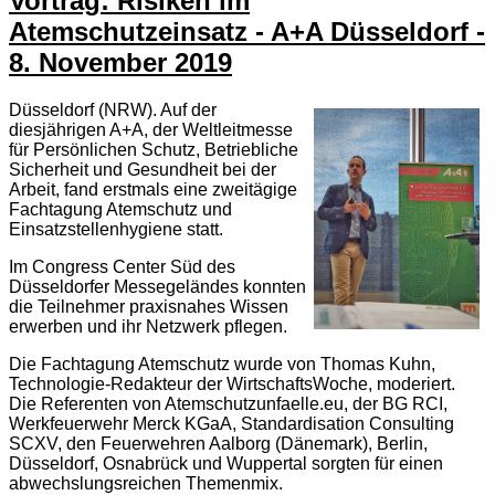
Vortrag: Risiken im
Atemschutzeinsatz - A+A Düsseldorf -
8. November 2019
Düsseldorf (NRW). Auf der
diesjährigen A+A, der Weltleitmesse
für Persönlichen Schutz, Betriebliche
Sicherheit und Gesundheit bei der
Arbeit, fand erstmals eine zweitägige
Fachtagung Atemschutz und
Einsatzstellenhygiene statt.
Im Congress Center Süd des
Düsseldorfer Messegeländes konnten
die Teilnehmer praxisnahes Wissen
erwerben und ihr Netzwerk pflegen.
Die Fachtagung Atemschutz wurde von Thomas Kuhn,
Technologie-Redakteur der WirtschaftsWoche, moderiert.
Die Referenten von Atemschutzunfaelle.eu, der BG RCI,
Werkfeuerwehr Merck KGaA, Standardisation Consulting
SCXV, den Feuerwehren Aalborg (Dänemark), Berlin,
Düsseldorf, Osnabrück und Wuppertal sorgten für einen
abwechslungsreichen Themenmix.