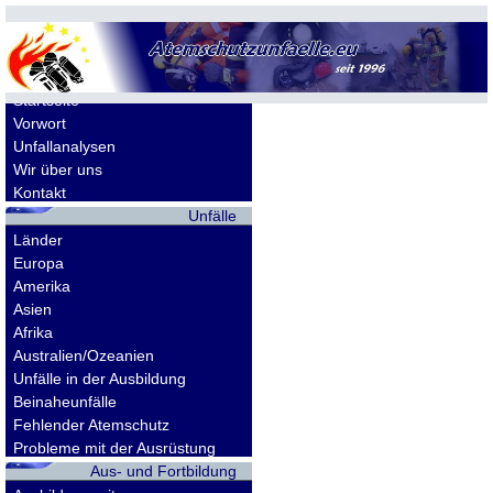
Allgemeines
Startseite
Vorwort
Unfallanalysen
Wir über uns
Kontakt
Unfälle
Länder
Europa
Amerika
Asien
Afrika
Australien/Ozeanien
Unfälle in der Ausbildung
Beinaheunfälle
Fehlender Atemschutz
Probleme mit der Ausrüstung
Aus- und Fortbildung