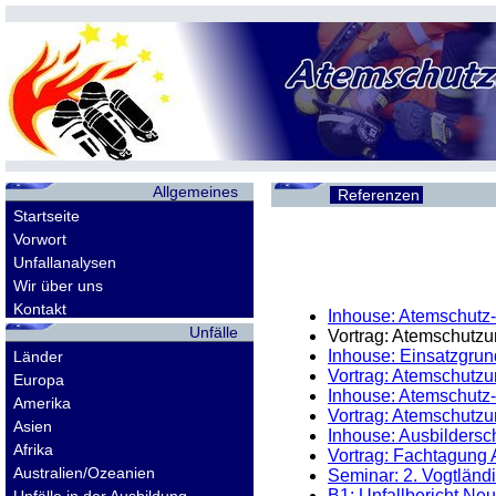
Allgemeines
Referenzen
Startseite
Vorwort
Unfallanalysen
Wir über uns
Kontakt
Inhouse: Atemschutz-
Unfälle
Vortrag: Atemschutzu
Inhouse: Einsatzgrun
Länder
Vortrag: Atemschutzu
Europa
Inhouse: Atemschutz-N
Amerika
Vortrag: Atemschutzu
Asien
Inhouse: Ausbildersc
Afrika
Vortrag: Fachtagung 
Australien/Ozeanien
Seminar: 2. Vogtländ
B1: Unfallbericht Ne