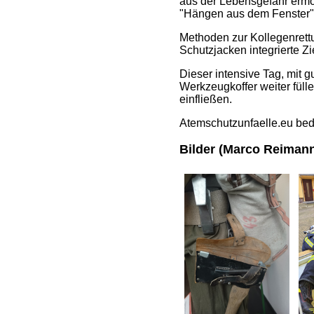
aus der Lebensgefahr ermö
"Hängen aus dem Fenster" u
Methoden zur Kollegenrett
Schutzjacken integrierte Z
Dieser intensive Tag, mit 
Werkzeugkoffer weiter fül
einfließen.
Atemschutzunfaelle.eu bed
Bilder (Marco Reiman