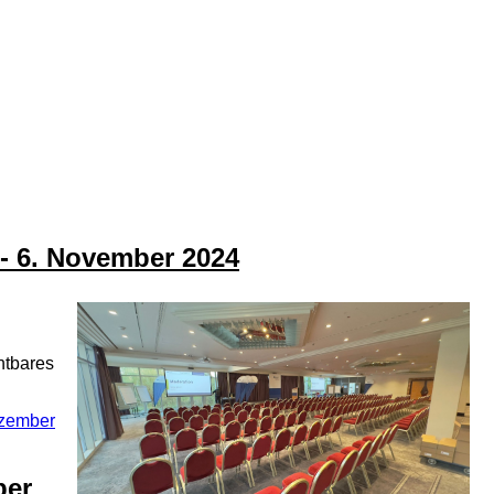
 - 6. November 2024
htbares
zember
ber