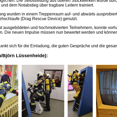
glichen. Die Selbstrettung aus oberen Stockwerken wurde dur
nd dem Notabstieg über tragbare Leitern trainiert.
ung wurden in einem Treppenraum auf- und abwärts ausprobiert
iehschlaufe (Drag Rescue Device) genutzt.
gut ausgebildeten und hochmotivierten Teilnehmern, konnte vor
len. Die neuen Impulse müssen nun bewertet werden und können 
ankt sich für die Einladung, die guten Gespräche und die ges
n/Björn Lüssenheide):