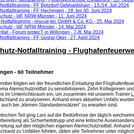
otfalltraining - FF Betzdorf-Gebhardshain - 13./14. Juli 2024
otfalltraining - FF Hechingen - 28. bis 30. Juni 2024
schutz - IdF NRW Münster - 11. Juni 2024
Notfalltraining - rescue-tec GmbH & Co. KG - 25. Mai 2024
schutz - IdF NRW Münster - 14. Mai 2024
fall - Forum protecT in Willingen - 7./8. Mai 2024
otfalltraining - FF Goslar-Oker - 27. April 2024
utz-Notfalltraining - Flughafenfeuerwe
ungen - 60 Teilnehmer
mber folgten wir der freundlichen Einladung der Flughafenfeue
ema Atemschutznotfall zu sensibilisieren. Zehn Kolleginnen un
ns im Unterrichtsraum ein, um zusammen mit unserem Trainer
L
tschland zu analysieren. Anhand eines aktuellen Unfalls wurd
zt auch bei „kleinen Standardeinsätzen“ zu erwarten sind.
tischen Teil ging Lars auf die Bedürfnisse der täglich wechsel
bereitung als Sicherheitstrupp und eine kritische Auseinanders
eitung auf den möglichen eigenen Atemschutznotfall. Anhand v
schland zu Unfällen führten, übten alle Teilnehmer unter möglic