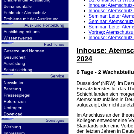
Unfälle in der Ausbildung
Inhouse: Atemschutz-N
Beinaheunfälle
Inhouse: Atemschutz-N
Fehlender Atemschutz
Seminar: Leiter Atem
Probleme mit der Ausrüstung
Seminar: Atemschutz-
Aus- und Fortbildung
Seminar: Leiter Atem
Ausbildung mit uns
Vortrag: Atemschutzun
Inhouse: Atemschutz-N
Wissenswertes
Fachliches
Inhouse: Atemsch
Gesetze und Normen
Gesundheit
2024
Ausrüstung
Schutzkleidung
6 Tage - 2 Wachabteil
Service
Newsletter
Düsseldorf (NRW). Im Deze
Einsatzdienstes für das Th
Beratung
Schicht fanden sich morge
Pressespiegel
Atemschutzunfällen in Deu
Referenzen
aufgezeigt, die nicht zulet
Umfragen
Download
Im Anschluss an den theore
Sonstiges
Kollegen entweder eine Vor
Standards oder eine Vorber
Werbung
den letzten Jahren in Deut
Impressum