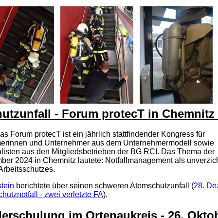
utzunfall - Forum protecT in Chemnitz
 Forum protecT ist ein jährlich stattfindender Kongress für
merinnen und Unternehmer aus dem Unternehmermodell sowie
alisten aus den Mitgliedsbetrieben der BG RCI. Das Thema der
ber 2024 in Chemnitz lautete: Notfallmanagement als unverzic
Arbeitsschutzes.
tein
berichtete über seinen schweren Atemschutzunfall (
28. De
hutznotfall - zwei verletzte FA
).
erschulung im Ortenaukreis - 26. Okto