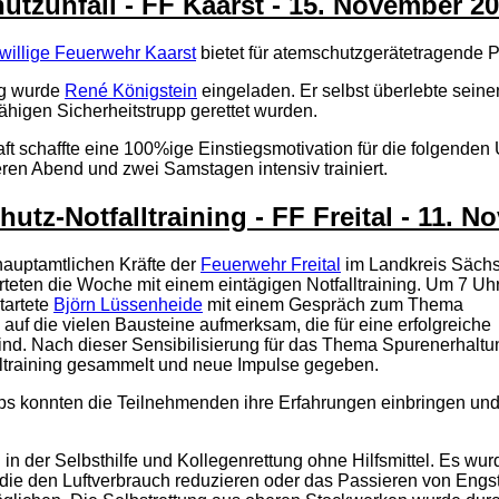
utzunfall - FF Kaarst - 15. November 2
iwillige Feuerwehr Kaarst
bietet für atemschutzgerätetragende 
ng wurde
René Königstein
eingeladen. Er selbst überlebte seine
fähigen Sicherheitstrupp gerettet wurden.
t schaffte eine 100%ige Einstiegsmotivation für die folgende
ren Abend und zwei Samstagen intensiv trainiert.
utz-Notfalltraining - FF Freital - 11. 
hauptamtlichen Kräfte der
Feuerwehr Freital
im Landkreis Säch
teten die Woche mit einem eintägigen Notfalltraining. Um 7 Uhr
tartete
Björn Lüssenheide
mit einem Gespräch zum Thema
 auf die vielen Bausteine aufmerksam, die für eine erfolgreiche
ind. Nach dieser Sensibilisierung für das Thema Spurenerhaltu
alltraining gesammelt und neue Impulse gegeben.
ps konnten die Teilnehmenden ihre Erfahrungen einbringen un
in der Selbsthilfe und Kollegenrettung ohne Hilfsmittel. Es wu
 die den Luftverbrauch reduzieren oder das Passieren von Engs