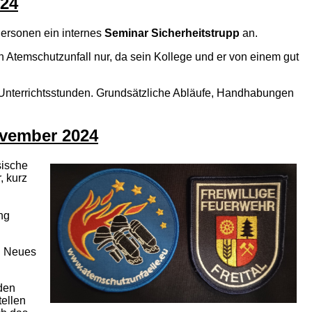
024
Personen ein internes
Seminar Sicherheitstrupp
an.
n Atemschutzunfall nur, da sein Kollege und er von einem gut
n Unterrichtsstunden. Grundsätzliche Abläufe, Handhabungen
November 2024
sische
, kurz
ng
d Neues
rden
tellen