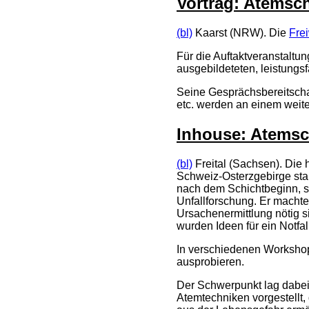
Vortrag: Atemsch
(bl)
Kaarst (NRW). Die
Fre
Für die Auftaktveranstaltu
ausgebildeteten, leistungs
Seine Gesprächsbereitschaf
etc. werden an einem weite
Inhouse: Atemsch
(bl)
Freital (Sachsen). Die 
Schweiz-Osterzgebirge star
nach dem Schichtbeginn, s
Unfallforschung. Er machte
Ursachenermittlung nötig s
wurden Ideen für ein Notf
In verschiedenen Worksho
ausprobieren.
Der Schwerpunkt lag dabei 
Atemtechniken vorgestellt,