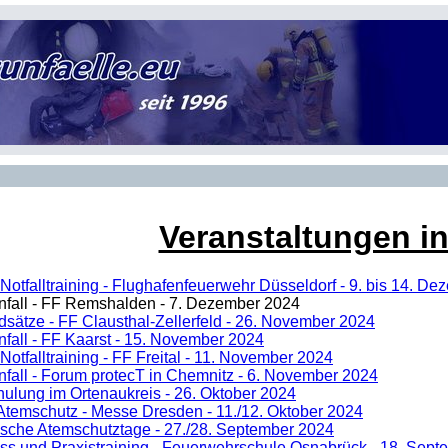
Veranstaltungen i
Notfalltraining - Flughafenfeuerwehr Düsseldorf - 9. bis 14. D
nfall - FF Remshalden - 7. Dezember 2024
dsätze - FF Clausthal-Zellerfeld - 26. November 2024
nfall - FF Kaarst - 15. November 2024
otfalltraining - FF Freital - 11. November 2024
nfall - Forum protecT in Chemnitz - 6. November 2024
hulung im Ortenaukreis - 26. Oktober 2024
Atemschutz - Messe Dresden - 11./12. Oktober 2024
ische Atemschutztage - 27./28. September 2024
uss und Praxistraining - Feuerwehrschule Osnabrück - 18. Sep