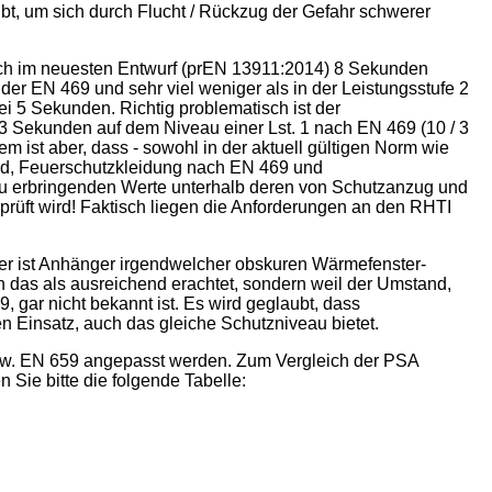
t, um sich durch Flucht / Rückzug der Gefahr schwerer
uch im neuesten Entwurf (prEN 13911:2014) 8 Sekunden
der EN 469 und sehr viel weniger als in der Leistungsstufe 2
i 5 Sekunden. Richtig problematisch ist der
3 Sekunden auf dem Niveau einer Lst. 1 nach EN 469 (10 / 3
em ist aber, dass - sowohl in der aktuell gültigen Norm wie
ird, Feuerschutzkleidung nach EN 469 und
u erbringenden Werte unterhalb deren von Schutzanzug und
rüft wird! Faktisch liegen die Anforderungen an den RHTI
 er ist Anhänger irgendwelcher obskuren Wärmefenster-
an das als ausreichend erachtet, sondern weil der Umstand,
 gar nicht bekannt ist. Es wird geglaubt, dass
Einsatz, auch das gleiche Schutzniveau bietet.
bzw. EN 659 angepasst werden. Zum Vergleich der PSA
 Sie bitte die folgende Tabelle: