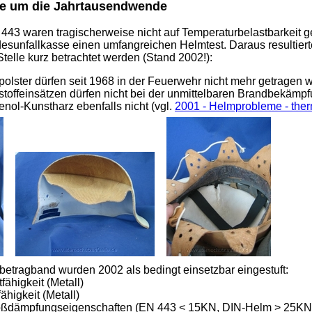
hre um die Jahrtausendwende
43 waren tragischerweise nicht auf Temperaturbelastbarkeit ge
undesunfallkasse einen umfangreichen Helmtest. Daraus resulti
telle kurz betrachtet werden (Stand 2002!):
olster dürfen seit 1968 in der Feuerwehr nicht mehr getragen 
toffeinsätzen dürfen nicht bei der unmittelbaren Brandbekäm
nol-Kunstharz ebenfalls nicht (vgl.
2001 - Helmprobleme - ther
tragband wurden 2002 als bedingt einsetzbar eingestuft:
ähigkeit (Metall)
fähigkeit (Metall)
oßdämpfungseigenschaften (EN 443 < 15KN, DIN-Helm > 25KN