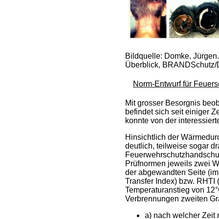
Bildquelle: Domke, Jürgen.
Überblick, BRANDSchutz/D
Norm-Entwurf für Feuersc
Mit grosser Besorgnis beo
befindet sich seit einiger
konnte von der interessier
Hinsichtlich der Wärmedur
deutlich, teilweise sogar
Feuerwehrschutzhandschuhe
Prüfnormen jeweils zwei W
der abgewandten Seite (im
Transfer Index) bzw. RHTI 
Temperaturanstieg von 12°
Verbrennungen zweiten Gra
a) nach welcher Zeit