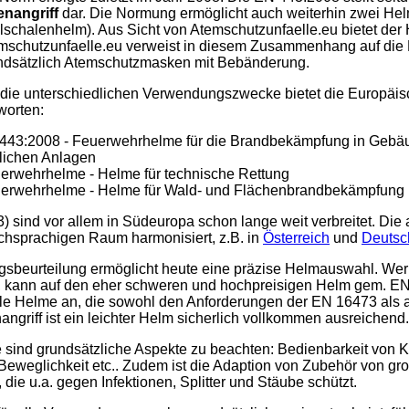
enangriff
dar. Die Normung ermöglicht auch weiterhin zwei He
llschalenhelm). Aus Sicht von Atemschutzunfaelle.eu bietet der
mschutzunfaelle.eu verweist in diesem Zusammenhang auf die 
ndsätzlich Atemschutzmasken mit Bebänderung.
 die unterschiedlichen Verwendungszwecke bietet die Europäi
worten:
443:2008 - Feuerwehrhelme für die Brandbekämpfung in Gebä
lichen Anlagen
erwehrhelme - Helme für technische Rettung
erwehrhelme - Helme für Wald- und Flächenbrandbekämpfung
 sind vor allem in Südeuropa schon lange weit verbreitet. Die
chsprachigen Raum harmonisiert, z.B. in
Österreich
und
Deutsc
ngsbeurteilung ermöglicht heute eine präzise Helmauswahl. Wer
t, kann auf den eher schweren und hochpreisigen Helm gem. EN
able Helme an, die sowohl den Anforderungen der EN 16473 als 
ngriff ist ein leichter Helm sicherlich vollkommen ausreichend.
 sind grundsätzliche Aspekte zu beachten: Bedienbarkeit von 
eweglichkeit etc.. Zudem ist die Adaption von Zubehör von groß
ie u.a. gegen Infektionen, Splitter und Stäube schützt.