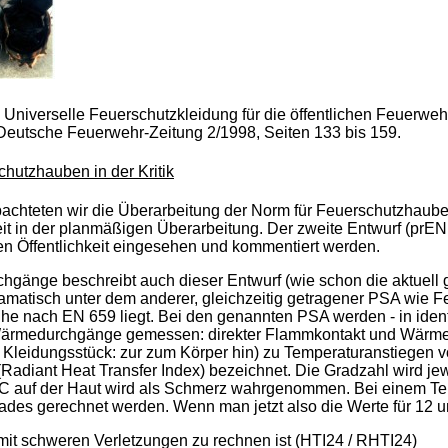
 Universelle Feuerschutzkleidung für die öffentlichen Feuerw
eutsche Feuerwehr-Zeitung 2/1998, Seiten 133 bis 159.
hutzhauben in der Kritik
bachteten wir die Überarbeitung der Norm für Feuerschutzhaub
 Zeit in der planmäßigen Überarbeitung. Der zweite Entwurf (pr
ten Öffentlichkeit eingesehen und kommentiert werden.
chgänge beschreibt auch dieser Entwurf (wie schon die aktuell
 dramatisch unter dem anderer, gleichzeitig getragener PSA wi
 nach EN 659 liegt. Bei den genannten PSA werden - in identi
ärmedurchgänge gemessen: direkter Flammkontakt und Wärmestra
 Kleidungsstück: zur zum Körper hin) zu Temperaturanstiegen 
(Radiant Heat Transfer Index) bezeichnet. Die Gradzahl wird j
C auf der Haut wird als Schmerz wahrgenommen. Bei einem Tem
des gerechnet werden. Wenn man jetzt also die Werte für 12 un
 mit schweren Verletzungen zu rechnen ist (HTI24 / RHTI24)