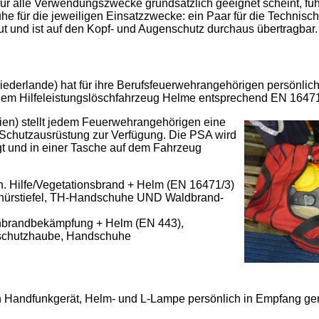
 für alle Verwendungszwecke grundsätzlich geeignet scheint, f
e für die jeweiligen Einsatzzwecke: ein Paar für die Technisc
gut und ist auf den Kopf- und Augenschutz durchaus übertragbar.
ederlande) hat für ihre Berufsfeuerwehrangehörigen persönli
edem Hilfeleistungslöschfahrzeug Helme entsprechend EN 16471/
ien) stellt jedem Feuerwehrangehörigen eine
Schutzausrüstung zur Verfügung. Die PSA wird
egt und in einer Tasche auf dem Fahrzeug
. Hilfe/Vegetationsbrand + Helm (EN 16471/3)
Schnürstiefel, TH-Handschuhe UND Waldbrand-
nbrandbekämpfung + Helm (EN 443),
erschutzhaube, Handschuhe
n Handfunkgerät, Helm- und L-Lampe persönlich in Empfang 