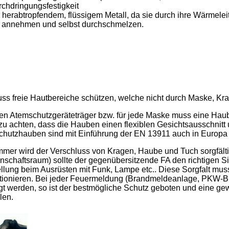
chdringungsfestigkeit
 herabtropfendem, flüssigem Metall, da sie durch ihre Wärmeleit
 annehmen und selbst durchschmelzen.
s freie Hautbereiche schützen, welche nicht durch Maske, Kr
den Atemschutzgeräteträger bzw. für jede Maske muss eine Haub
zu achten, dass die Hauben einen flexiblen Gesichtsausschnitt u
chutzhauben sind mit Einführung der EN 13911 auch in Europa
mmer wird der Verschluss von Kragen, Haube und Tuch sorgfälti
schaftsraum) sollte der gegenübersitzende FA den richtigen Si
ellung beim Ausrüsten mit Funk, Lampe etc.. Diese Sorgfalt mus
tionieren. Bei jeder Feuermeldung (Brandmeldeanlage, PKW-Bra
gt werden, so ist der bestmögliche Schutz geboten und eine g
len.