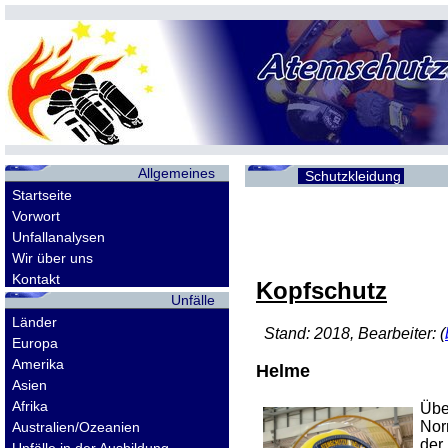
Allgemeines
Schutzkleidung
Startseite
Vorwort
Unfallanalysen
Wir über uns
Kontakt
Kopfschutz
Unfälle
Länder
Stand: 2018, Bearbeiter: (
Europa
Amerika
Helme
Asien
Afrika
Übe
Nor
Australien/Ozeanien
der