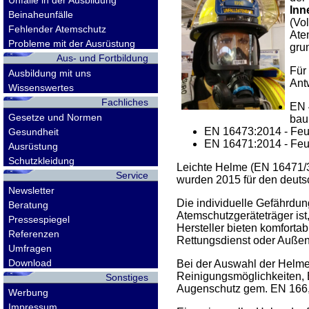
Unfälle in der Ausbildung
Inn
Beinaheunfälle
(Vo
Fehlender Atemschutz
Ate
Probleme mit der Ausrüstung
gru
Aus- und Fortbildung
Für
Ausbildung mit uns
Ant
Wissenswertes
Fachliches
EN 
Gesetze und Normen
bau
EN 16473:2014 - Feu
Gesundheit
EN 16471:2014 - Feu
Ausrüstung
Schutzkleidung
Leichte Helme (EN 16471/3)
Service
wurden 2015 für den deuts
Newsletter
Die individuelle Gefährdu
Beratung
Atemschutzgeräteträger is
Pressespiegel
Hersteller bieten komfort
Referenzen
Rettungsdienst oder Außena
Umfragen
Download
Bei der Auswahl der Helme
Reinigungsmöglichkeiten, B
Sonstiges
Augenschutz gem. EN 166, d
Werbung
Impressum