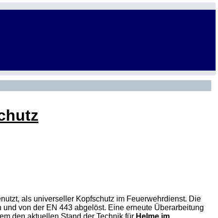
chutz
utzt, als universeller Kopfschutz im Feuerwehrdienst. Die
und von der EN 443 abgelöst. Eine erneute Überarbeitung
tdem den aktuellen Stand der Technik für
Helme im