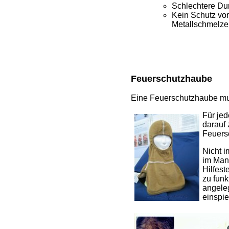
Schlechtere Dur
Kein Schutz vor
Metallschmelze
Feuerschutzhaube
Eine Feuerschutzhaube mus
Für je
darauf 
Feuers
Nicht i
im Mann
Hilfest
zu funk
angele
einspie