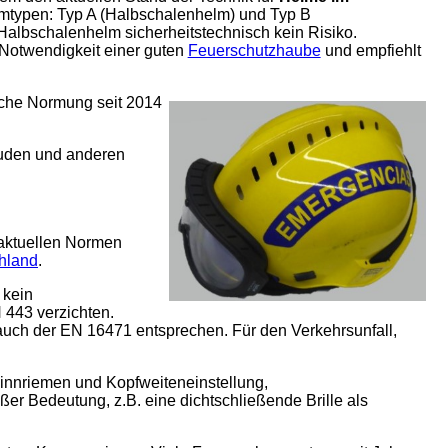
lmtypen: Typ A (Halbschalenhelm) und Typ B
 Halbschalenhelm sicherheitstechnisch kein Risiko.
Notwendigkeit einer guten
Feuerschutzhaube
und empfiehlt
sche Normung seit 2014
uden und anderen
 aktuellen Normen
hland
.
 kein
 443 verzichten.
auch der EN 16471 entsprechen. Für den Verkehrsunfall,
Kinnriemen und Kopfweiteneinstellung,
er Bedeutung, z.B. eine dichtschließende Brille als