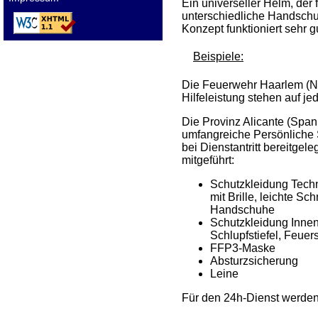
Ein universeller Helm, der
unterschiedliche Handschuh
Konzept funktioniert sehr 
Beispiele:
Die Feuerwehr Haarlem (Ni
Hilfeleistung stehen auf j
Die Provinz Alicante (Span
umfangreiche Persönliche 
bei Dienstantritt bereitgel
mitgeführt:
Schutzkleidung Techn
mit Brille, leichte 
Handschuhe
Schutzkleidung Inne
Schlupfstiefel, Feu
FFP3-Maske
Absturzsicherung
Leine
Für den 24h-Dienst werde