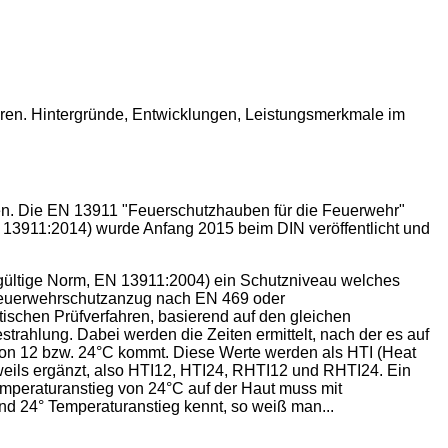
ehren. Hintergründe, Entwicklungen, Leistungsmerkmale im
en. Die EN 13911 "Feuerschutzhauben für die Feuerwehr"
EN 13911:2014) wurde Anfang 2015 beim DIN veröffentlicht und
 gültige Norm, EN 13911:2004) ein Schutzniveau welches
e Feuerwehrschutzanzug nach EN 469 oder
schen Prüfverfahren, basierend auf den gleichen
hlung. Dabei werden die Zeiten ermittelt, nach der es auf
von 12 bzw. 24°C kommt. Diese Werte werden als HTI (Heat
eweils ergänzt, also HTI12, HTI24, RHTI12 und RHTI24. Ein
peraturanstieg von 24°C auf der Haut muss mit
d 24° Temperaturanstieg kennt, so weiß man...