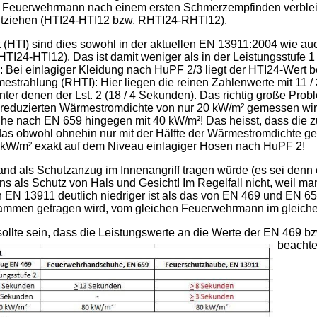
em Feuerwehrmann nach einem ersten Schmerzempfinden verbleib
tziehen (HTI24-HTI12 bzw. RHTI24-RHTI12).
 (HTI) sind dies sowohl in der aktuellen EN 13911:2004 wie a
TI24-HTI12). Das ist damit weniger als in der Leistungsstufe 1 
 Bei einlagiger Kleidung nach HuPF 2/3 liegt der HTI24-Wert be
trahlung (RHTI): Hier liegen die reinen Zahlenwerte mit 11 / 
ter denen der Lst. 2 (18 / 4 Sekunden). Das richtig große Probl
er reduzierten Wärmestromdichte von nur 20 kW/m² gemessen w
 nach EN 659 hingegen mit 40 kW/m²! Das heisst, dass die z
as obwohl ohnehin nur mit der Hälfte der Wärmestromdichte gep
0 kW/m² exakt auf dem Niveau einlagiger Hosen nach HuPF 2!
and als Schutzanzug im Innenangriff tragen würde (es sei denn
uns als Schutz von Hals und Gesicht! Im Regelfall nicht, weil m
EN 13911 deutlich niedriger ist als das von EN 469 und EN 659,
ammen getragen wird, vom gleichen Feuerwehrmann im gleichen 
ollte sein, dass die Leistungswerte an die Werte der EN 469 
beachten