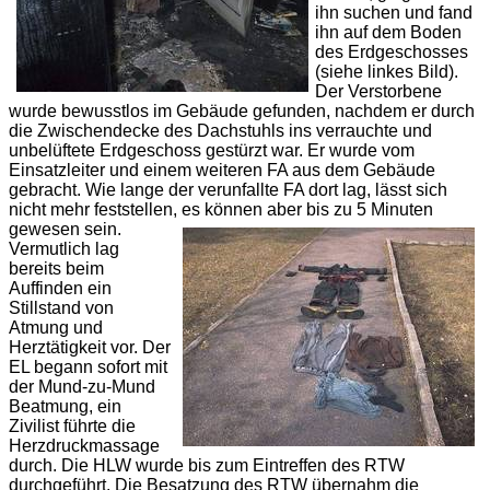
ihn suchen und fand
ihn auf dem Boden
des Erdgeschosses
(siehe linkes Bild).
Der Verstorbene
wurde bewusstlos im Gebäude gefunden, nachdem er durch
die Zwischendecke des Dachstuhls ins verrauchte und
unbelüftete Erdgeschoss gestürzt war. Er wurde vom
Einsatzleiter und einem weiteren
FA
aus dem Gebäude
gebracht. Wie lange der verunfallte
FA
dort lag, lässt sich
nicht mehr feststellen, es können aber bis zu 5 Minuten
gewesen sein.
Vermutlich lag
bereits beim
Auffinden ein
Stillstand von
Atmung und
Herztätigkeit vor. Der
EL
begann sofort mit
der Mund-zu-Mund
Beatmung, ein
Zivilist führte die
Herzdruckmassage
durch. Die
HLW
wurde bis zum Eintreffen des
RTW
durchgeführt. Die Besatzung des RTW übernahm die