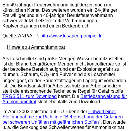
Ein 49-jähriger Feuerwehrmann liegt derzeit noch im
künstlichen Koma. Des weiteren wurden ein 24-jähriger
Freiwilliger und ein 40-jähriger Berufsfeuerwehrmann
schwer verletzt. Letzterer erlitt Verbrennungen,
Kopfverletzungen und einen Beckenbruch.
Quelle: ANP/AFP,
http://www.lesapeurpompier.fr
Hinweis zu Ammoniumnitrat
Als Löschmittel sind große Mengen Wasser bereitzustellen.
Ist der Brand bei größeren Mengen nicht kontrollierbar so ist
der betroffene Bereich aufgrund der Explosionsgefahr zu
räumen. Schaum, CO
und Pulver sind als Löschmittel
2
ungeeignet, da der Sauerstoffträger im Lagergurt vorhanden
ist. Die Bundsanstalt für Arbeitsschutz und Arbeitsmedizin
stellt die entsprechende Technische Regel für Gefahrstoffe
TRGS 511 zum Download
bereit. Die
Betriebsanweisung für
Ammoniumnitrat
steht ebenfalls zum Download.
Im April 2002 entstand auf EU-Ebene der
Entwurf einer
Stellungnahme zur Richtlinie "Beherrschung der Gefahren
bei schweren Unfällen mit gefährlichen Stoffen"
. Dort wurde
u. a. die Senkung des Schwellenwertes für Ammoniaknitrat