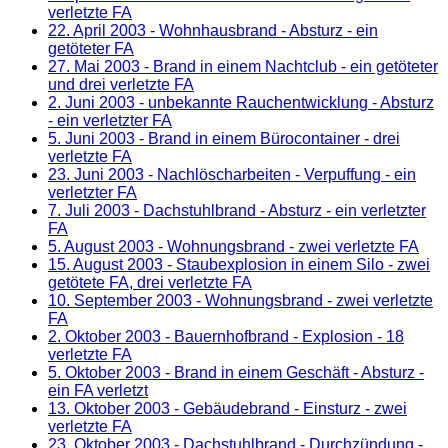
verletzte FA
22. April 2003
- Wohnhausbrand - Absturz - ein
getöteter FA
27. Mai 2003
- Brand in einem Nachtclub - ein getöteter
und drei verletzte FA
2. Juni 2003
- unbekannte Rauchentwicklung - Absturz
- ein verletzter FA
5. Juni 2003
- Brand in einem Bürocontainer - drei
verletzte FA
23. Juni 2003
- Nachlöscharbeiten - Verpuffung - ein
verletzter FA
7. Juli 2003
- Dachstuhlbrand - Absturz - ein verletzter
FA
5. August 2003
- Wohnungsbrand - zwei verletzte FA
15. August 2003
- Staubexplosion in einem Silo - zwei
getötete FA, drei verletzte FA
10. September 2003
- Wohnungsbrand - zwei verletzte
FA
2. Oktober 2003
- Bauernhofbrand - Explosion - 18
verletzte FA
5. Oktober 2003
- Brand in einem Geschäft - Absturz -
ein FA verletzt
13. Oktober 2003
- Gebäudebrand - Einsturz - zwei
verletzte FA
23. Oktober 2003
- Dachstuhlbrand - Durchzündung -