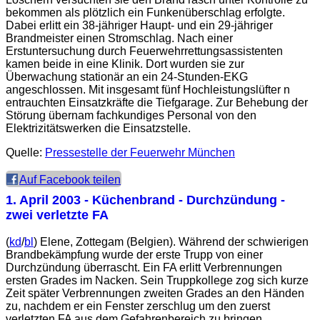
bekommen als plötzlich ein Funkenüberschlag erfolgte.
Dabei erlitt ein 38-jähriger Haupt- und ein 29-jähriger
Brandmeister einen Stromschlag. Nach einer
Erstuntersuchung durch Feuerwehrrettungsassistenten
kamen beide in eine Klinik. Dort wurden sie zur
Überwachung stationär an ein 24-Stunden-EKG
angeschlossen. Mit insgesamt fünf Hochleistungslüfter n
entrauchten Einsatzkräfte die Tiefgarage. Zur Behebung der
Störung übernam fachkundiges Personal von den
Elektrizitätswerken die Einsatzstelle.
Quelle:
Pressestelle der Feuerwehr München
Auf Facebook teilen
1. April 2003
- Küchenbrand - Durchzündung -
zwei verletzte FA
(
kd
/
bl
) Elene, Zottegam (Belgien). Während der schwierigen
Brandbekämpfung wurde der erste Trupp von einer
Durchzündung überrascht. Ein FA erlitt Verbrennungen
ersten Grades im Nacken. Sein Truppkollege zog sich kurze
Zeit später Verbrennungen zweiten Grades an den Händen
zu, nachdem er ein Fenster zerschlug um den zuerst
verletzten FA aus dem Gefahrenbereich zu bringen.