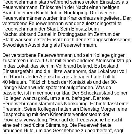
Feuerwehrmann starb während seines ersten Einsatzes als
Feuerwehrmann. Er löschte in der Nacht einen heftigen
Brand in einem Nachtclub in Norrköping. Drei weitere
Feuerwehrmänner wurden ins Krankenhaus eingeliefert. Der
verstorbene Feuerwehrmann war der zuletzt eingestellte
Feuerwehrmann der Stadt. Sein Einsatz beim
Nachtclubbrand Camel in Drottinggatan im Zentrum der
Stadt war sein erster Einsatz nach der erst abgeschlossenen
6-wöchigen Ausbildung als Feuerwehrmann.
Der verstorbene Feuerwehrmann und sein Kollege gingen
zusammen um ca. 1 Uhr mit einem anderen Atemschutztrupp
in das Lokal, das sich im Vollbrand befand. Es bestand
Einsturzgefahr und die Hitze war enorm, das Lokal war voll
mit Rauch. Jeder Atemschutzgeräteträger hatte Luft für
40 Minuten. Plötzlich brach der Kontakt ab und der 30-
jährige Mann wurde später tot aufgefunden. Was da
passierte, ist immer noch unklar. Der Schockzustand seiner
Kollegen war zu groß, um sie zu befragen. Der tote
Feuerwehrmann stammt aus Norrköping. Er hinterlässt eine
Freundin. Seine Kollegen hatten am Dienstag Morgen eine
Besprechung mit dem Kriseninterventionsteam der
Provinzialverwaltung. "
Hier auf der Feuerwache herrscht
eine sehr bedrückte Stimmung. Die Feuerwehrleute
brauchen Hilfe, um das Geschehene zu bearbeiten
", sagt