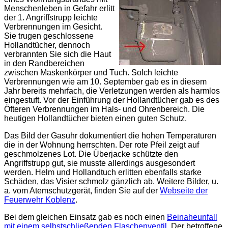
Menschenleben in Gefahr erlitt
der 1. Angriffstrupp leichte
Verbrennungen im Gesicht.
Sie trugen geschlossene
Hollandtücher, dennoch
verbrannten Sie sich die Haut
in den Randbereichen
zwischen Maskenkörper und Tuch. Solch leichte
Verbrennungen wie am 10. September gab es in diesem
Jahr bereits mehrfach, die Verletzungen werden als harmlos
eingestuft. Vor der Einführung der Hollandtücher gab es des
Öfteren Verbrennungen im Hals- und Ohrenbereich. Die
heutigen Hollandtücher bieten einen guten Schutz.
Das Bild der Gasuhr dokumentiert die hohen Temperaturen
die in der Wohnung herrschten. Der rote Pfeil zeigt auf
geschmolzenes Lot. Die Überjacke schützte den
Angriffstrupp gut, sie musste allerdings ausgesondert
werden. Helm und Hollandtuch erlitten ebenfalls starke
Schäden, das Visier schmolz gänzlich ab. Weitere Bilder, u.
a. vom Atemschutzgerät, finden Sie auf der
Webseite der
Feuerwehr Koblenz
.
Bei dem gleichen Einsatz gab es noch einen
Beinaheunfall
mit einem selbstschließenden Flaschenventil
. Der betroffene