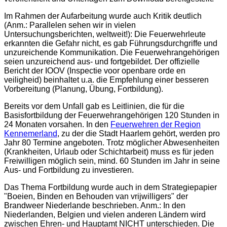
Im Rahmen der Aufarbeitung wurde auch Kritik deutlich
(Anm.: Parallelen sehen wir in vielen
Untersuchungsberichten, weltweit!): Die Feuerwehrleute
erkannten die Gefahr nicht, es gab Führungsdurchgriffe und
unzureichende Kommunikation. Die Feuerwehrangehörigen
seien unzureichend aus- und fortgebildet. Der offizielle
Bericht der IOOV (Inspectie voor openbare orde en
veiligheid) beinhaltet u.a. die Empfehlung einer besseren
Vorbereitung (Planung, Übung, Fortbildung).
Bereits vor dem Unfall gab es Leitlinien, die für die
Basisfortbildung der Feuerwehrangehörigen 120 Stunden in
24 Monaten vorsahen. In den
Feuerwehren der Region
Kennemerland
, zu der die Stadt Haarlem gehört, werden pro
Jahr 80 Termine angeboten. Trotz möglicher Abwesenheiten
(Krankheiten, Urlaub oder Schichtarbeit) muss es für jeden
Freiwilligen möglich sein, mind. 60 Stunden im Jahr in seine
Aus- und Fortbildung zu investieren.
Das Thema Fortbildung wurde auch in dem Strategiepapier
"Boeien, Binden en Behouden van vrijwilligers" der
Brandweer Niederlande beschrieben. Anm.: In den
Niederlanden, Belgien und vielen anderen Ländern wird
zwischen Ehren- und Hauptamt NICHT unterschieden. Die