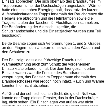
Einsatz abbrechen. Die sich oberhalb des Brandraumes im
Treppenraum unter der Dachschrägen angestauten Wärme
hatte einen so hohen Energiegehalt, dass trotz der kurzen
Aufenthaltsdauer des Trupps innerhalb der Rauchgrenze die
Helmvisiere abtropften und die Helmlampen sowie die
Trageschlaufen der Taschen für Fluchthauben schmolzen.
Die Bebänderung der Atemschutzgeräte, die
Schutzhandschuhe und die Einsatzjacken wurden zum Teil
beschädigt.
Beide Beamte zogen sich Verbrennungen 1. und 2. Grades
an den Fingern, den Unterarmen sowie an den Waden und
den Schultern zu.
Der Fall zeigt, dass eine frühzeitige Rauch- und
Wärmeabführung auch zum Schutz der vorgehenden
Einsatzkräfte erforderlich ist. Bei dem hier geschilderten
Einsatz waren zwar die Fenster des Brandraumes
zersprungen, das Fenster im Treppenraum oberhalb des
Brandgeschosses war jedoch noch intakt, Rauch und Wärme
konnten hier nicht abziehen.
Auf Grund der sehr schlechten Sicht, die gleich Null war,
konnte der Trupp dieses Fenster, das in der Dachschräge
lag, nicht sehen. Ein Einschlagen von außen war nicht