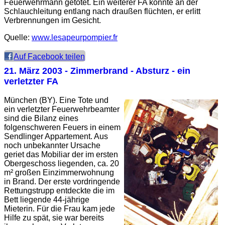
Feuerwehrmann getötet. Ein weiterer FA konnte an der
Schlauchleitung entlang nach draußen flüchten, er erlitt
Verbrennungen im Gesicht.
Quelle:
www.lesapeurpompier.fr
Auf Facebook teilen
21. März 2003
- Zimmerbrand - Absturz - ein
verletzter FA
München (BY). Eine Tote und
ein verletzter Feuerwehrbeamter
sind die Bilanz eines
folgenschweren Feuers in einem
Sendlinger Appartement. Aus
noch unbekannter Ursache
geriet das Mobiliar der im ersten
Obergeschoss liegenden, ca. 20
m² großen Einzimmerwohnung
in Brand. Der erste vordringende
Rettungstrupp entdeckte die im
Bett liegende 44-jährige
Mieterin. Für die Frau kam jede
Hilfe zu spät, sie war bereits