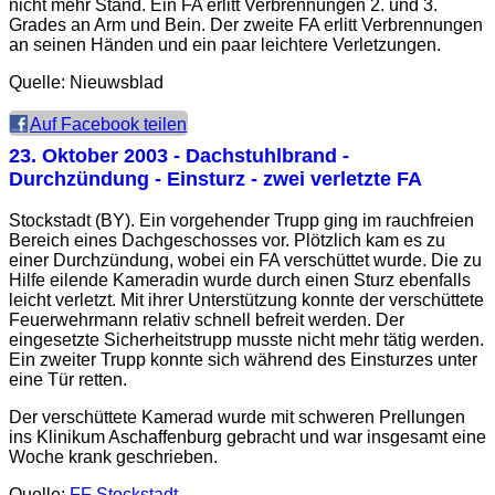
nicht mehr Stand. Ein
FA
erlitt Verbrennungen 2. und 3.
Grades an Arm und Bein. Der zweite
FA
erlitt Verbrennungen
an seinen Händen und ein paar leichtere Verletzungen.
Quelle: Nieuwsblad
Auf Facebook teilen
23. Oktober 2003
- Dachstuhlbrand -
Durchzündung - Einsturz - zwei verletzte FA
Stockstadt (BY). Ein vorgehender Trupp ging im rauchfreien
Bereich eines Dachgeschosses vor. Plötzlich kam es zu
einer Durchzündung, wobei ein FA verschüttet wurde. Die zu
Hilfe eilende Kameradin wurde durch einen Sturz ebenfalls
leicht verletzt. Mit ihrer Unterstützung konnte der verschüttete
Feuerwehrmann relativ schnell befreit werden. Der
eingesetzte Sicherheitstrupp musste nicht mehr tätig werden.
Ein zweiter Trupp konnte sich während des Einsturzes unter
eine Tür retten.
Der verschüttete Kamerad wurde mit schweren Prellungen
ins Klinikum Aschaffenburg gebracht und war insgesamt eine
Woche krank geschrieben.
Quelle:
FF Stockstadt