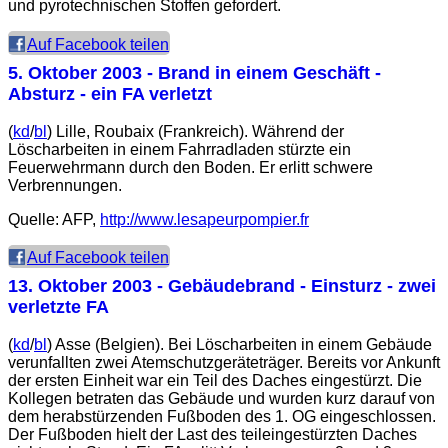
und pyrotechnischen Stoffen gefordert.
Auf Facebook teilen
5. Oktober 2003
- Brand in einem Geschäft -
Absturz - ein FA verletzt
(
kd
/
bl
) Lille, Roubaix (Frankreich). Während der
Löscharbeiten in einem Fahrradladen stürzte ein
Feuerwehrmann durch den Boden. Er erlitt schwere
Verbrennungen.
Quelle: AFP,
http://www.lesapeurpompier.fr
Auf Facebook teilen
13. Oktober 2003
- Gebäudebrand - Einsturz - zwei
verletzte FA
(
kd
/
bl
) Asse (Belgien). Bei Löscharbeiten in einem Gebäude
verunfallten zwei Atemschutzgeräteträger. Bereits vor Ankunft
der ersten Einheit war ein Teil des Daches eingestürzt. Die
Kollegen betraten das Gebäude und wurden kurz darauf von
dem herabstürzenden Fußboden des 1.
OG
eingeschlossen.
Der Fußboden hielt der Last des teileingestürzten Daches