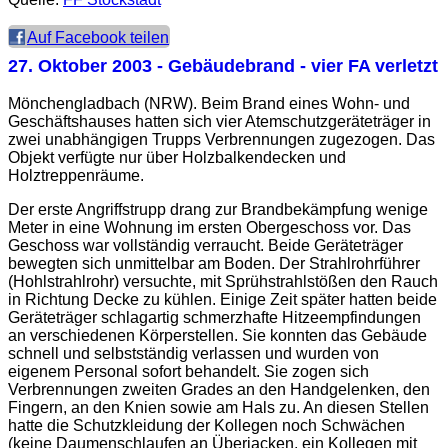
Auf Facebook teilen
27. Oktober 2003
- Gebäudebrand - vier FA verletzt
Mönchengladbach (NRW). Beim Brand eines Wohn- und
Geschäftshauses hatten sich vier Atemschutzgeräteträger in
zwei unabhängigen Trupps Verbrennungen zugezogen. Das
Objekt verfügte nur über Holzbalkendecken und
Holztreppenräume.
Der erste Angriffstrupp drang zur Brandbekämpfung wenige
Meter in eine Wohnung im ersten Obergeschoss vor. Das
Geschoss war vollständig verraucht. Beide Geräteträger
bewegten sich unmittelbar am Boden. Der Strahlrohrführer
(Hohlstrahlrohr) versuchte, mit Sprühstrahlstößen den Rauch
in Richtung Decke zu kühlen. Einige Zeit später hatten beide
Geräteträger schlagartig schmerzhafte Hitzeempfindungen
an verschiedenen Körperstellen. Sie konnten das Gebäude
schnell und selbstständig verlassen und wurden von
eigenem Personal sofort behandelt. Sie zogen sich
Verbrennungen zweiten Grades an den Handgelenken, den
Fingern, an den Knien sowie am Hals zu. An diesen Stellen
hatte die Schutzkleidung der Kollegen noch Schwächen
(keine Daumenschlaufen an Überjacken, ein Kollegen mit