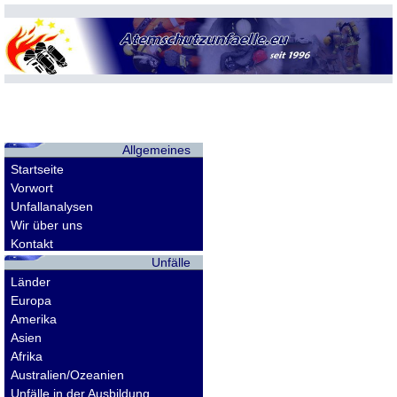
Allgemeines
Startseite
Vorwort
Unfallanalysen
Wir über uns
Kontakt
Unfälle
Länder
Europa
Amerika
Asien
Afrika
Australien/Ozeanien
Unfälle in der Ausbildung