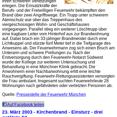
ihren schweren Verletzungen
erlegen. Die Einsatzkräfte der
Berufs- und der Freiwilligen Feuerwehr bekämpften den
Brand über zwei Angriffswege. Ein Trupp unter schwerem
Atemschutz war über das Treppenhaus des
viergeschossigen Wohn- und Geschäftshauses
vorgegangen. Parallel stieg ein weiterer Löschtrupp über
eine tragbare Leiter vom Hinterhof aus zur Brandwohnung
auf. Dabei brach ein 33-jähriger Brandmeister durch eine
Lichtkuppel und stürzte fünf Meter tief in die Tiefgarage des
Anwesens ab. Der Feuerwehrmann zog sich einen Bruch am
Unterarm und schwere Prellungen zu. Nach der
Erstversorgung durch den Feuerwehr-Notarzt Südwest
wurde der Kollege zur weiteren Untersuchung und
Behandlung in eine Münchner Klinik gebracht. Die
Anwohnerin einer Nachbarwohnung erlitt eine leichte
Rauchvergiftung. Feuerwehr-Rettungsassistenten versorgten
die Frau ambulant. Insgesamt suchten Feuerwehrleute 28
Wohnungen nach gefährdeten oder verletzten Personen ab.
Quelle:
Pressestelle der Feuerwehr München
Auf Facebook teilen
23. März 2003
- Kirchenbrand - Einsturz - drei