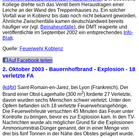
Kollege drehte sich das Ventil beim Heraustragen einer
Leiche an der Wand des Treppenhauses zu. Ein solcher
Vorfall war in Koblenz bis dato noch nicht bekannt geworden.
Ähnliche Zwischenfälle kamen deutschlandweit bereits
häufiger vor (vgl.
Beinaheunfälle
), die DMT reagierte und
veröffentlichte im September 2002 ein entsprechendes
Info-
Blatt
.
Quelle:
Feuerwehr Koblenz
Auf Facebook teilen
2. Oktober 2003
- Bauernhofbrand - Explosion - 18
verletzte FA
(
kd
/
bl
) Saint-Romain-en-Jarez, bei Lyon (Frankreich). Der
2
Brand einer Obst-Lagerhalle (300 m
) forderte 27 Verletzte,
davon wurden sechs Menschen schwer verletzt. Unter den
Opfern befanden sich 18 verletzte Feuerwehrangehörige.
Die Feuerwehrleute versuchten 45 Minuten das Feuer unter
Kontrolle zu bringen, bevor es zur Explosion kam. In den TV-
Nachrichten wurde als möglicher Grund für die Explosionen
Ammoniumnitrat-Dünger genannt, der in einer Menge von
drei bis fünf Tonnen in der Nähe des Obstes gelagert wurde.