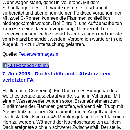
Wohnwagen stand, geriet in Vollbrand. Mit dem
Schnellangriff des TLF wurde der erste Löschangriff
vorbereitet und über einen kleinen Feldweg vorgenommen.
Mit zwei C-Rohren konnten die Flammen schließlich
niedergekämpft werden. Bei Einreiß- und Aufräumarbeiten
kam es zu einer kleinen Verpuffung. Hierbei erlitt ein
Feuerwehrmann leichte Gesichtsverletzungen und musste
vom Notarzt behandelt werden. Vorsorglich wurde er in die
Augenklinik zur Untersuchung gefahren.
Quelle:
Feuerwehrmagazin
Auf Facebook teilen
7. Juli 2003
- Dachstuhlbrand - Absturz - ein
verletzter FA
Hartkirchen (Österreich). Ein Dach eines Bürogebäudes,
welches gerade ausgebaut wurde, stand in Vollbrand. Mit
einem Wasserwerfer wurden sofort Erstmaßnahmen zum
Eindämmen der Flammen getroffen, während ein Trupp mit
Atemschutz mit einem Schaumrohr einen Angriff auf dem
Dach startete. Nach ca. 45 Minuten gelang es der Flammen
Herr zu werden. Während der Nachlöscharbeiten auf dem
Dach ereignete sich ein schwerer Zwischenfall. Der stellv.