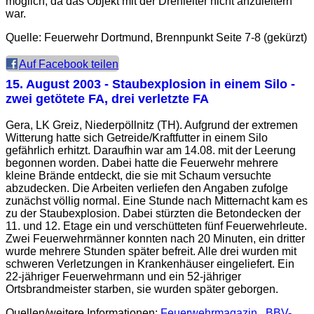
möglich, da das Objekt mit der Drehleiter nicht anzuleitern
war.
Quelle: Feuerwehr Dortmund, Brennpunkt Seite 7-8 (gekürzt)
Auf Facebook teilen
15. August 2003
- Staubexplosion in einem Silo -
zwei getötete FA, drei verletzte FA
Gera, LK Greiz, Niederpöllnitz (TH). Aufgrund der extremen
Witterung hatte sich Getreide/Kraftfutter in einem Silo
gefährlich erhitzt. Daraufhin war am 14.08. mit der Leerung
begonnen worden. Dabei hatte die Feuerwehr mehrere
kleine Brände entdeckt, die sie mit Schaum versuchte
abzudecken. Die Arbeiten verliefen den Angaben zufolge
zunächst völlig normal. Eine Stunde nach Mitternacht kam es
zu der Staubexplosion. Dabei stürzten die Betondecken der
11. und 12. Etage ein und verschütteten fünf Feuerwehrleute.
Zwei Feuerwehrmänner konnten nach 20 Minuten, ein dritter
wurde mehrere Stunden später befreit. Alle drei wurden mit
schweren Verletzungen in Krankenhäuser eingeliefert. Ein
22-jähriger Feuerwehrmann und ein 52-jähriger
Ortsbrandmeister starben, sie wurden später geborgen.
Quellen/weitere Informationen:
Feuerwehrmagazin
,
BBV-