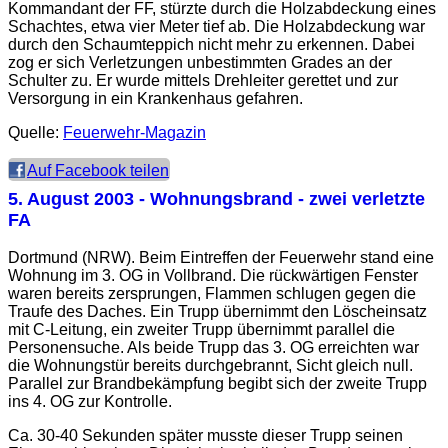
Kommandant der
FF
, stürzte durch die Holzabdeckung eines
Schachtes, etwa vier Meter tief ab. Die Holzabdeckung war
durch den Schaumteppich nicht mehr zu erkennen. Dabei
zog er sich Verletzungen unbestimmten Grades an der
Schulter zu. Er wurde mittels Drehleiter gerettet und zur
Versorgung in ein Krankenhaus gefahren.
Quelle:
Feuerwehr-Magazin
Auf Facebook teilen
5. August 2003
- Wohnungsbrand - zwei verletzte
FA
Dortmund (NRW). Beim Eintreffen der Feuerwehr stand eine
Wohnung im 3. OG in Vollbrand. Die rückwärtigen Fenster
waren bereits zersprungen, Flammen schlugen gegen die
Traufe des Daches. Ein Trupp übernimmt den Löscheinsatz
mit C-Leitung, ein zweiter Trupp übernimmt parallel die
Personensuche. Als beide Trupp das 3. OG erreichten war
die Wohnungstür bereits durchgebrannt, Sicht gleich null.
Parallel zur Brandbekämpfung begibt sich der zweite Trupp
ins 4. OG zur Kontrolle.
Ca. 30-40 Sekunden später musste dieser Trupp seinen