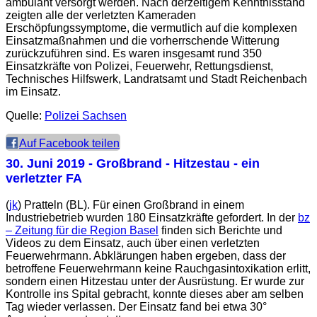
ambulant versorgt werden. Nach derzeitigem Kenntnisstand
zeigten alle der verletzten Kameraden
Erschöpfungssymptome, die vermutlich auf die komplexen
Einsatzmaßnahmen und die vorherrschende Witterung
zurückzuführen sind. Es waren insgesamt rund 350
Einsatzkräfte von Polizei, Feuerwehr, Rettungsdienst,
Technisches Hilfswerk, Landratsamt und Stadt Reichenbach
im Einsatz.
Quelle:
Polizei Sachsen
Auf Facebook teilen
30. Juni 2019
- Großbrand - Hitzestau - ein
verletzter FA
(
jk
) Pratteln (BL). Für einen Großbrand in einem
Industriebetrieb wurden 180 Einsatzkräfte gefordert. In der
bz
– Zeitung für die Region Basel
finden sich Berichte und
Videos zu dem Einsatz, auch über einen verletzten
Feuerwehrmann. Abklärungen haben ergeben, dass der
betroffene Feuerwehrmann keine Rauchgasintoxikation erlitt,
sondern einen Hitzestau unter der Ausrüstung. Er wurde zur
Kontrolle ins Spital gebracht, konnte dieses aber am selben
Tag wieder verlassen. Der Einsatz fand bei etwa 30°