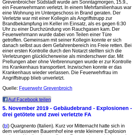
Grevenbroicher Südstadt wurde am Sonntagmorgen, 15.9.,
ein Feuerwehrmann verletzt. In einem Mehrfamilienhaus war
eine Wohnung im Untergeschoss in Brand geraten. Der
Verletzte war mit einer Kollegin als Angriffstrupp zur
Brandbekämpfung im Keller im Einsatz, als es gegen 6:30
Uhr zu einer Durchzündung von Rauchgasen kam. Der
Feuerwehrmann wurde dabei von Teilen einer Türe
getroffen. Gemeinsam mit seiner Kollegin konnte er sich
danach selbst aus dem Gefahrenbereich ins Freie retten. Bei
einer ersten Kontrolle durch den Notarzt stellten sich die
Verletzungen glücklicherweise als minderschwer dar. Mit
Prellungen aber ohne Verbrennungen wurde er zur Kontrolle
ins Krankenhaus transportiert. Inzwischen konnte er das
Krankenhaus wieder verlassen. Die Feuerwehrfrau im
Angriffstrupp blieb unverletzt.
Quelle:
Feuerwehr Grevenbroich
Auf Facebook teilen
5. November 2019
- Gebäudebrand - Explosionen -
drei getötete und zwei verletzte FA
(
bl
) Quargnento (Italien). Kurz vor Mitternacht hatte sich in
dem verlassenen Bauernhof eine erste kleinere Explosion