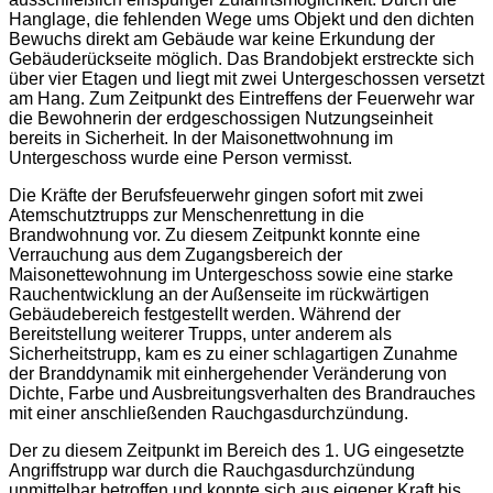
Hanglage, die fehlenden Wege ums Objekt und den dichten
Bewuchs direkt am Gebäude war keine Erkundung der
Gebäuderückseite möglich. Das Brandobjekt erstreckte sich
über vier Etagen und liegt mit zwei Untergeschossen versetzt
am Hang. Zum Zeitpunkt des Eintreffens der Feuerwehr war
die Bewohnerin der erdgeschossigen Nutzungseinheit
bereits in Sicherheit. In der Maisonettwohnung im
Untergeschoss wurde eine Person vermisst.
Die Kräfte der Berufsfeuerwehr gingen sofort mit zwei
Atemschutztrupps zur Menschenrettung in die
Brandwohnung vor. Zu diesem Zeitpunkt konnte eine
Verrauchung aus dem Zugangsbereich der
Maisonettewohnung im Untergeschoss sowie eine starke
Rauchentwicklung an der Außenseite im rückwärtigen
Gebäudebereich festgestellt werden. Während der
Bereitstellung weiterer Trupps, unter anderem als
Sicherheitstrupp, kam es zu einer schlagartigen Zunahme
der Branddynamik mit einhergehender Veränderung von
Dichte, Farbe und Ausbreitungsverhalten des Brandrauches
mit einer anschließenden Rauchgasdurchzündung.
Der zu diesem Zeitpunkt im Bereich des 1. UG eingesetzte
Angriffstrupp war durch die Rauchgasdurchzündung
unmittelbar betroffen und konnte sich aus eigener Kraft bis