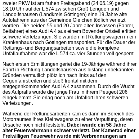
zweier PKW ist am frühen Freitagabend (24.05.19) gegen
18.10 Uhr auf der L 574 zwischen Groß Lengden und
Landolfshausen (Landkreis Göttingen) eine 19 Jahre alte
Autofahrerin aus der Gemeinde Gleichen tödlich verletzt
worden. Die beiden 55 und 20 Jahre alten Insassen (Fahrer,
Beifahrer) eines Audi A 4 aus einem Bovender Ortsteil erlitten
schwere Verletzungen. Sie wurden mit Rettungswagen in ein
Krankenhaus nach Göttingen transportiert. Für die Dauer der
Rettungs- und Bergungsarbeiten sowie die komplexe
Unfallaufnahme war die L 574 ca. vier Stunden voll gesperrt.
Nach ersten Ermittlungen geriet die 19-Jährige während ihrer
Fahrt in Richtung Landolfshausen aus bislang unbekannten
Gründen vermutlich plötzlich nach links auf den
Gegenfahrstreifen und stieß frontal mit dem
entgegenkommenden Audi A 4 zusammen. Durch die Wucht
des Aufpralls wurde die junge Frau in ihrem Peugeot 206
eingeklemmt. Sie erlag noch am Unfallort ihren schweren
Verletzungen.
Während der Rettungsarbeiten kam es dann im Bereich des
Motorraumes ihres Kleinwagens zu einer Verpuffung, deren
Ursache noch nicht feststeht.
Dabei wurde ein 58 Jahre
alter Feuerwehrmann schwer verletzt. Der Kamerad einer
Freiwilligen Feuerwehr wurde mit Verbrennungen am