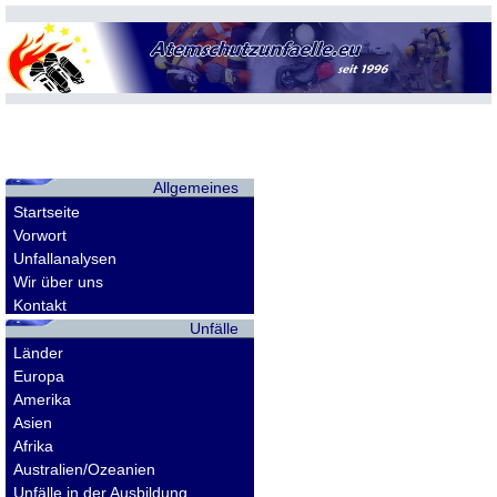
Allgemeines
Startseite
Vorwort
Unfallanalysen
Wir über uns
Kontakt
Unfälle
Länder
Europa
Amerika
Asien
Afrika
Australien/Ozeanien
Unfälle in der Ausbildung