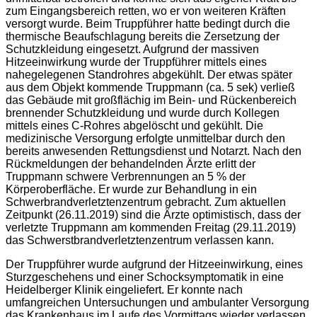
zum Eingangsbereich retten, wo er von weiteren Kräften
versorgt wurde. Beim Truppführer hatte bedingt durch die
thermische Beaufschlagung bereits die Zersetzung der
Schutzkleidung eingesetzt. Aufgrund der massiven
Hitzeeinwirkung wurde der Truppführer mittels eines
nahegelegenen Standrohres abgekühlt. Der etwas später
aus dem Objekt kommende Truppmann (ca. 5 sek) verließ
das Gebäude mit großflächig im Bein- und Rückenbereich
brennender Schutzkleidung und wurde durch Kollegen
mittels eines C-Rohres abgelöscht und gekühlt. Die
medizinische Versorgung erfolgte unmittelbar durch den
bereits anwesenden Rettungsdienst und Notarzt. Nach den
Rückmeldungen der behandelnden Ärzte erlitt der
Truppmann schwere Verbrennungen an 5 % der
Körperoberfläche. Er wurde zur Behandlung in ein
Schwerbrandverletztenzentrum gebracht. Zum aktuellen
Zeitpunkt (26.11.2019) sind die Ärzte optimistisch, dass der
verletzte Truppmann am kommenden Freitag (29.11.2019)
das Schwerstbrandverletztenzentrum verlassen kann.
Der Truppführer wurde aufgrund der Hitzeeinwirkung, eines
Sturzgeschehens und einer Schocksymptomatik in eine
Heidelberger Klinik eingeliefert. Er konnte nach
umfangreichen Untersuchungen und ambulanter Versorgung
das Krankenhaus im Laufe des Vormittags wieder verlassen.