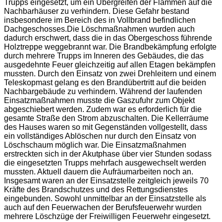
Trupps eingesetzt, um ein Übergreifen der Flammen auf die
Nachbarhäuser zu verhindern. Diese Gefahr bestand
insbesondere im Bereich des in Vollbrand befindlichen
Dachgeschosses.Die Löschmaßnahmen wurden auch
dadurch erschwert, dass die in das Obergeschoss führende
Holztreppe weggebrannt war. Die Brandbekämpfung erfolgte
durch mehrere Trupps im Inneren des Gebäudes, die das
ausgedehnte Feuer gleichzeitig auf allen Etagen bekämpfen
mussten. Durch den Einsatz von zwei Drehleitern und einem
Teleskopmast gelang es den Brandübertritt auf die beiden
Nachbargebäude zu verhindern. Während der laufenden
Einsatzmaßnahmen musste die Gaszufuhr zum Objekt
abgeschiebert werden. Zudem war es erforderlich für die
gesamte Straße den Strom abzuschalten. Die Kellerräume
des Hauses waren so mit Gegenständen vollgestellt, dass
ein vollständiges Ablöschen nur durch den Einsatz von
Löschschaum möglich war. Die Einsatzmaßnahmen
erstreckten sich in der Akutphase über vier Stunden sodass
die eingesetzten Trupps mehrfach ausgewechselt werden
mussten. Aktuell dauern die Aufräumarbeiten noch an.
Insgesamt waren an der Einsatzstelle zeitgleich jeweils 70
Kräfte des Brandschutzes und des Rettungsdienstes
eingebunden. Sowohl unmittelbar an der Einsatzstelle als
auch auf den Feuerwachen der Berufsfeuerwehr wurden
mehrere Löschzüge der Freiwilligen Feuerwehr eingesetzt.