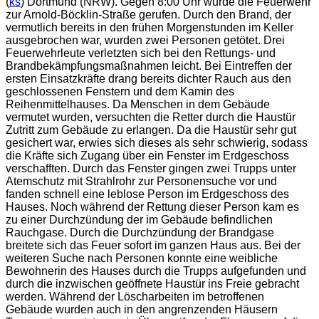
(
ks
) Dortmund (NRW). Gegen 8:00 Uhr wurde die Feuerwehr
zur Arnold-Böcklin-Straße gerufen. Durch den Brand, der
vermutlich bereits in den frühen Morgenstunden im Keller
ausgebrochen war, wurden zwei Personen getötet. Drei
Feuerwehrleute verletzten sich bei den Rettungs- und
Brandbekämpfungsmaßnahmen leicht. Bei Eintreffen der
ersten Einsatzkräfte drang bereits dichter Rauch aus den
geschlossenen Fenstern und dem Kamin des
Reihenmittelhauses. Da Menschen in dem Gebäude
vermutet wurden, versuchten die Retter durch die Haustür
Zutritt zum Gebäude zu erlangen. Da die Haustür sehr gut
gesichert war, erwies sich dieses als sehr schwierig, sodass
die Kräfte sich Zugang über ein Fenster im Erdgeschoss
verschafften. Durch das Fenster gingen zwei Trupps unter
Atemschutz mit Strahlrohr zur Personensuche vor und
fanden schnell eine leblose Person im Erdgeschoss des
Hauses. Noch während der Rettung dieser Person kam es
zu einer Durchzündung der im Gebäude befindlichen
Rauchgase. Durch die Durchzündung der Brandgase
breitete sich das Feuer sofort im ganzen Haus aus. Bei der
weiteren Suche nach Personen konnte eine weibliche
Bewohnerin des Hauses durch die Trupps aufgefunden und
durch die inzwischen geöffnete Haustür ins Freie gebracht
werden. Während der Löscharbeiten im betroffenen
Gebäude wurden auch in den angrenzenden Häusern