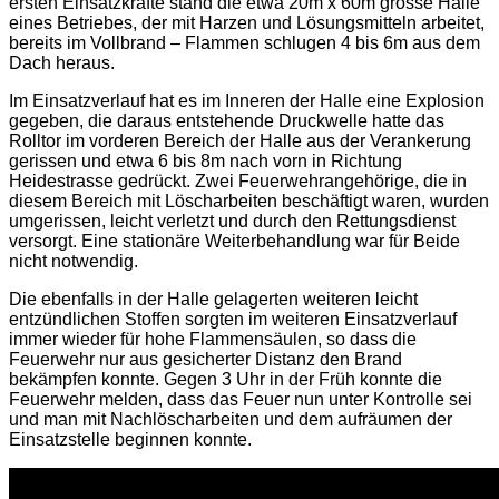
ersten Einsatzkräfte stand die etwa 20m x 60m grosse Halle
eines Betriebes, der mit Harzen und Lösungsmitteln arbeitet,
bereits im Vollbrand – Flammen schlugen 4 bis 6m aus dem
Dach heraus.
Im Einsatzverlauf hat es im Inneren der Halle eine Explosion
gegeben, die daraus entstehende Druckwelle hatte das
Rolltor im vorderen Bereich der Halle aus der Verankerung
gerissen und etwa 6 bis 8m nach vorn in Richtung
Heidestrasse gedrückt. Zwei Feuerwehrangehörige, die in
diesem Bereich mit Löscharbeiten beschäftigt waren, wurden
umgerissen, leicht verletzt und durch den Rettungsdienst
versorgt. Eine stationäre Weiterbehandlung war für Beide
nicht notwendig.
Die ebenfalls in der Halle gelagerten weiteren leicht
entzündlichen Stoffen sorgten im weiteren Einsatzverlauf
immer wieder für hohe Flammensäulen, so dass die
Feuerwehr nur aus gesicherter Distanz den Brand
bekämpfen konnte. Gegen 3 Uhr in der Früh konnte die
Feuerwehr melden, dass das Feuer nun unter Kontrolle sei
und man mit Nachlöscharbeiten und dem aufräumen der
Einsatzstelle beginnen konnte.