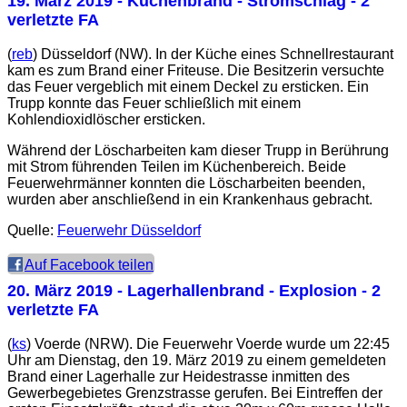
19. März 2019
- Küchenbrand - Stromschlag - 2
verletzte FA
(
reb
) Düsseldorf (NW). In der Küche eines Schnellrestaurant
kam es zum Brand einer Friteuse. Die Besitzerin versuchte
das Feuer vergeblich mit einem Deckel zu ersticken. Ein
Trupp konnte das Feuer schließlich mit einem
Kohlendioxidlöscher ersticken.
Während der Löscharbeiten kam dieser Trupp in Berührung
mit Strom führenden Teilen im Küchenbereich. Beide
Feuerwehrmänner konnten die Löscharbeiten beenden,
wurden aber anschließend in ein Krankenhaus gebracht.
Quelle:
Feuerwehr Düsseldorf
Auf Facebook teilen
20. März 2019
- Lagerhallenbrand - Explosion - 2
verletzte FA
(
ks
) Voerde (NRW). Die Feuerwehr Voerde wurde um 22:45
Uhr am Dienstag, den 19. März 2019 zu einem gemeldeten
Brand einer Lagerhalle zur Heidestrasse inmitten des
Gewerbegebietes Grenzstrasse gerufen. Bei Eintreffen der