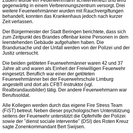
Zudem wurde ein Feuerwehrmann schwerverletzt und wird
gegenwärtig in einem Verbrennungszentrum versorgt. Drei
weitere Feuerwehrmänner wurden mit Rauchvergiftungen
behandelt, konnten das Krankenhaus jedoch nach kurzer
Zeit verlassen.
Der Bürgermeister der Stadt Beringen berichtete, dass sich
zum Zeitpunkt des Brandes offenbar keine Personen in dem
leerstehenden Gebäude aufgehalten haben. Die
Brandursache und der Unfall werden von der Polizei und der
Justiz untersucht.
Die beiden getöteten Feuerwehrmänner waren 42 und 37
Jahre alt und waren als Einheit der Freiwilligen Feuerwehr
eingesetzt. Beruflich war einer der getöteten
Feuerwehrmänner bei der Feuerwehrschule Limburg
angestellt und dort als CFBT-Instruktor (vgl.
Realbrandausbilder) tätig. Der andere Feuerwehrmann war
Berufssoldat.
Alle Kollegen werden durch das eigene Fire Stress Team
(FiST) betreut. Neben dieser psychologischen Unterstützung
seitens der Feuerwehr unterstützt die Opferhilfe der Polizei
sowie der "dienst sociale interventie" (DSI) des Roten Kreuz
sagte Zonenkommandant Bert Swijsen.